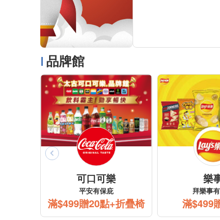
品牌館
可口可樂
樂
平安有保庇
拜樂事有
滿$499贈20點+折疊椅
滿$499