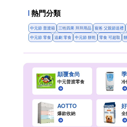
熱門分類
中元節 普渡箱
三牲四果 拜拜用品
寵爸 父親節送禮
中元節 零食
追劇 零食
中元節 餅乾
零食 可超取
餅
顛覆食尚
中元普渡零食
冷
AOTTO
爆款收納
全