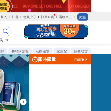
結帳
登入
註冊
會員中心
訂單查詢
購物車(0)
美
米
促銷
整箱購划算
活動總覽
家速配
超商取貨
限時限量
more