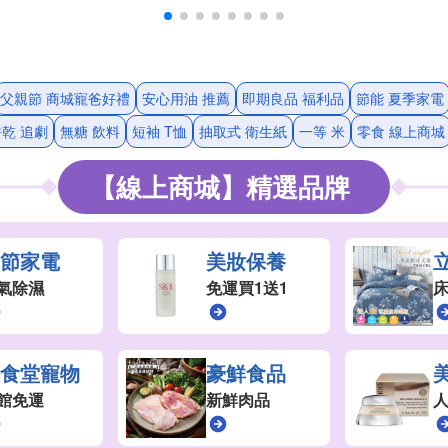
父親節 商城寵爸好禮
安心用油 推薦
即期良品 福利品
節能 夏季家電
乾 追劇
無糖 飲料
短袖 T恤
抽取式 衛生紙
一等 米
零食 線上商城
【線上商城】精選品牌
季節家電
美妝保養
氣除濕
免運買1送1
床
好食堂寵物
豪鮮食品
館免運
新鮮肉品