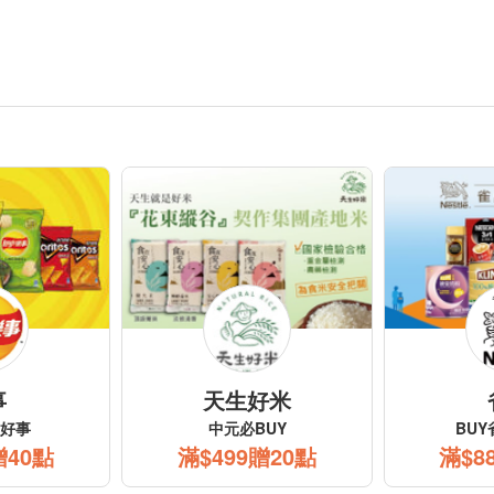
事
天生好米
好事
中元必BUY
BU
贈40點
滿$499贈20點
滿$8