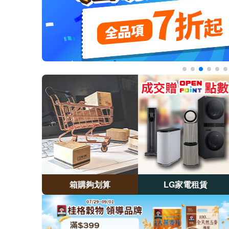
箱購夠划算​
LG家電租賃