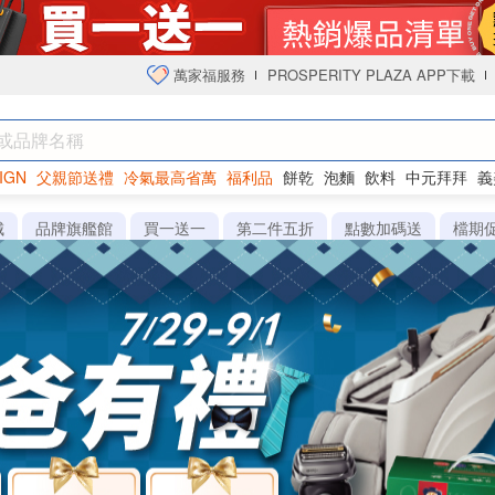
萬家福服務
PROSPERITY PLAZA APP下載
IGN
父親節送禮
冷氣最高省萬
福利品
餅乾
泡麵
飲料
中元拜拜
義
衛生紙
城
品牌旗艦館
買一送一
第二件五折
點數加碼送
檔期