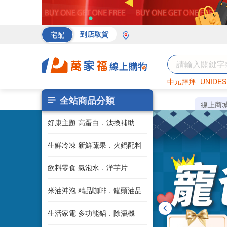
宅配
到店取貨
中元拜拜
UNIDES
海苔
巧克力
罐頭
全站商品分類
線上商
好康主題 高蛋白．汰換補助
生鮮冷凍 新鮮蔬果．火鍋配料
飲料零食 氣泡水．洋芋片
米油沖泡 精品咖啡．罐頭油品
生活家電 多功能鍋．除濕機