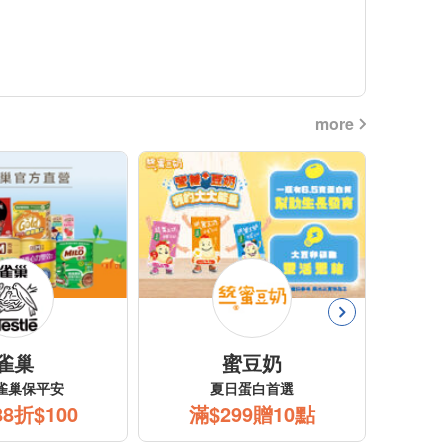
more
雀巢
蜜豆奶
Y雀巢保平安
夏日蛋白首選
88折$100
滿$299贈10點
滿