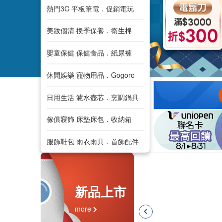
熱門3C 平板筆電．促銷電玩
美妝個清 換季保養．衛生棉
嬰童保健 保健食品．紙尿褲
休閒娛樂 寵物用品．Gogoro
日用生活 濾水壺芯．烹調鍋具
傢俱寢飾 床墊床包．收納箱
服飾鞋包 雨衣雨具．首飾配件
新品上市
more