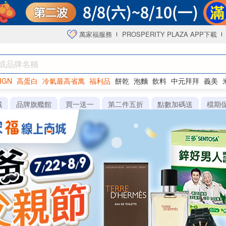
萬家福服務
PROSPERITY PLAZA APP下載
IGN
高蛋白
冷氣最高省萬
福利品
餅乾
泡麵
飲料
中元拜拜
義美
洋芋片
城
品牌旗艦館
買一送一
第二件五折
點數加碼送
檔期