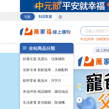
宅配
到店取貨
中元拜拜
UNIDES
巧克力
罐頭
海苔
全站商品分類
線上商
好康主題 高蛋白．汰換補助
生鮮冷凍 新鮮蔬果．火鍋配料
飲料零食 氣泡水．洋芋片
米油沖泡 精品咖啡．罐頭油品
生活家電 多功能鍋．除濕機