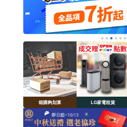
箱購夠划算​
LG家電租賃