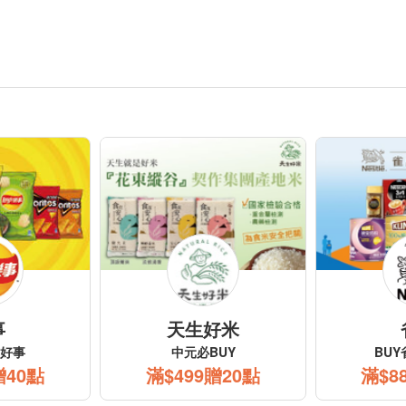
Persil 寶瀅
億滋
夏日回饋祭
有拜有保庇
$399折$40
任3件贈OREO