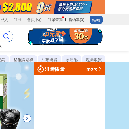
結帳
登入
註冊
會員中心
訂單查詢
購物車(0)
米
促銷
整箱購划算
活動總覽
家速配
超商取貨
限時限量
more