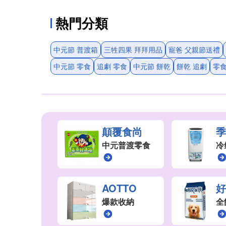
熱門分類
中元節 普渡箱
三牲四果 拜拜用品
寵爸 父親節送禮
中元節 零食
追劇 零食
中元節 餅乾
餅乾 追劇
零食
顛覆食尚
中元普渡零食
冷
AOTTO
爆款收納
全