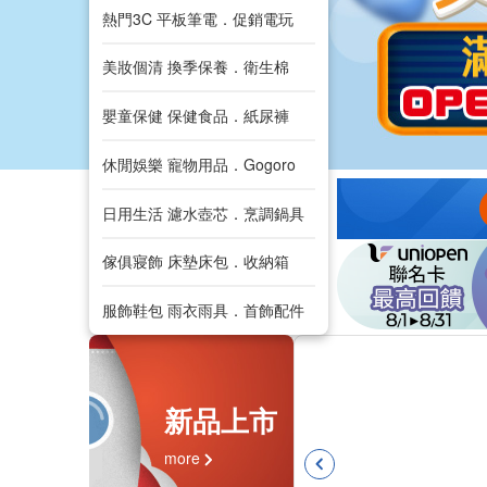
熱門3C 平板筆電．促銷電玩
美妝個清 換季保養．衛生棉
嬰童保健 保健食品．紙尿褲
休閒娛樂 寵物用品．Gogoro
日用生活 濾水壺芯．烹調鍋具
傢俱寢飾 床墊床包．收納箱
服飾鞋包 雨衣雨具．首飾配件
新品上市
more