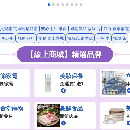
父親節 商城寵爸好禮
安心用油 推薦
即期良品 福利品
節能 夏季家電
 可超取
無糖 飲料
零食 線上商城
抽取式 衛生紙
一等 米
無糖 茶
【線上商城】精選品牌
季節家電
美妝保養
氣除濕
免運買1送1
床
好食堂寵物
豪鮮食品
館免運
新鮮肉品