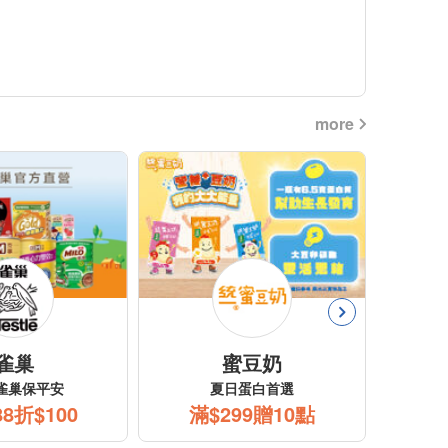
more
老協珍
P&G
中秋送禮首選
品牌週
任2盒贈人蔘精
滿$499折$50