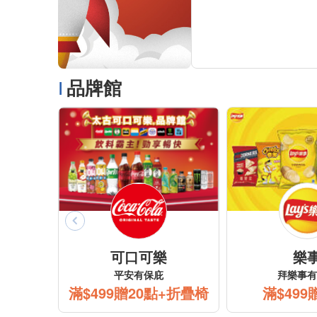
品牌館
蜜豆奶
得意的一天
蛋白首選
最頂級的講究
99贈10點
滿$499贈30點
滿