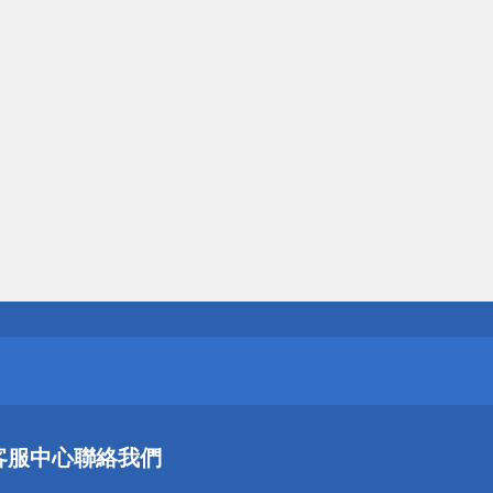
送
請小心！
送
客服中心
聯絡我們
請小心！