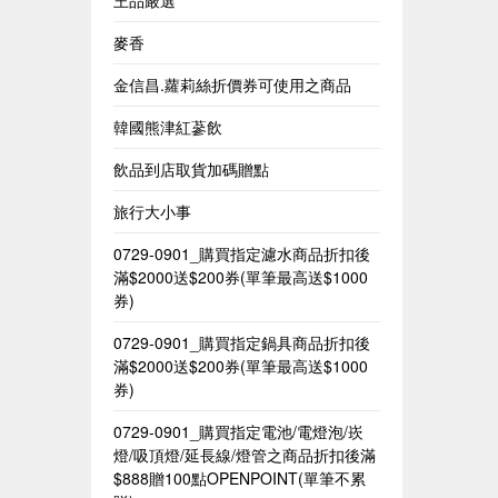
王品嚴選
麥香
金信昌.蘿莉絲折價券可使用之商品
韓國熊津紅蔘飲
飲品到店取貨加碼贈點
旅行大小事
0729-0901_購買指定濾水商品折扣後
滿$2000送$200券(單筆最高送$1000
券)
0729-0901_購買指定鍋具商品折扣後
滿$2000送$200券(單筆最高送$1000
券)
0729-0901_購買指定電池/電燈泡/崁
燈/吸頂燈/延長線/燈管之商品折扣後滿
$888贈100點OPENPOINT(單筆不累