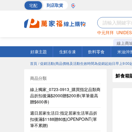
宅配
到店取貨
中元拜拜
UNIDES
海苔
巧克力
罐頭
線上商
好康主題
生鮮冷凍
飲料零食
米油沖
首頁
/ 促銷活動(商品價格及活動生效時間為促銷起始日早上9:00起
鮮食箱
商品分類
線上獨家_0723-0913_購買指定品類商
品折扣後滿$2000贈$200券(單筆最高
贈$600券)
週日居家生活日:指定居家生活單品折
扣後滿$1188贈80點OPENPOINT(單
筆不累贈)