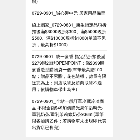
贈)
0729-0901_誠心迎中元 居家用品備齊
線上獨家_0729-0831_康生指定品項折
扣後滿$3000現折$300、滿$5000現折
$500、滿$10000現折$1000(單筆不累
折，最高折$1000)
0729-0901_統一麥香​ 指定品折扣後滿
$279贈20點OPENPOINT；滿$399贈
麥香造型購物袋一個(單筆最高贈100
點；贈品不累贈，花色隨機，數量有限
送完為止；到店取貨及超商取貨不適
用；依購物車帶出為主)​
0729-0901_全站一般訂單冷藏冷凍商
品 不限金額$49加價購光泉午后時光-
重乳奶茶/重乳茉莉綠奶茶936ml(單筆
限各加購乙件；若購物車未出現即代表
出貨店已售完)