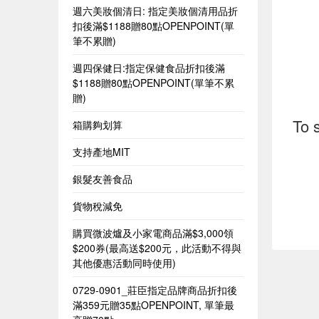
週六美妝個清日: 指定美妝個清用品折
扣後滿$1188贈80點OPENPOINT(單
筆不累贈)
週四保健日:指定保健食品折扣後滿
$1188贈80點OPENPOINT(單筆不累
贈)
To 
箱購夠划算
支持產地MIT
銀髮友善食品
貨物稅減免
購買微波爐及小家電商品滿$3,000領
$200券(最高送$200元，此活動不得與
其他優惠活動同時使用)
0729-0901_莊臣指定品牌商品折扣後
滿359元贈35點OPENPOINT, 單筆最