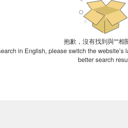
抱歉，沒有找到與""相
search in English, please switch the website’s 
better search resul