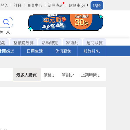
結帳
登入
註冊
會員中心
訂單查詢
購物車(0)
美
米
促銷
整箱購划算
活動總覽
家速配
超商取貨
休閒娛樂
日用生活
傢俱寢飾
服飾鞋包
最多人購買
價格↓
筆劃少
上架時間↓