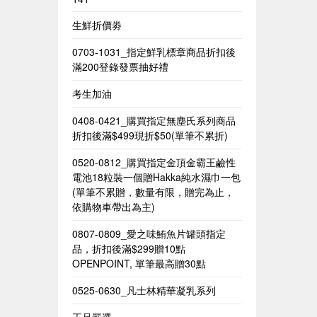
生鮮折價劵
0703-1031_指定鮮乳標章商品折扣後
滿200登錄發票抽好禮
考生加油
0408-0421_購買指定無塵氏系列商品
折扣後滿$499現折$50(單筆不累折)
0520-0812_購買指定金頂金霸王鹼性
電池18粒裝一個贈Hakka純水濕巾一包​
(單筆不累贈，數量有限，贈完為止，
依購物車帶出為主)​
0807-0809_愛之味鮪魚片罐頭指定
品，折扣後滿$299贈10點
OPENPOINT, 單筆最高贈30點
0525-0630_凡士林精華凝乳系列