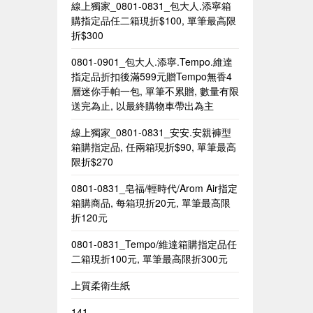
線上獨家_0801-0831_包大人.添寧箱
購指定品任二箱現折$100, 單筆最高限
折$300
0801-0901_包大人.添寧.Tempo.維達
指定品折扣後滿599元贈Tempo無香4
層迷你手帕一包, 單筆不累贈, 數量有限
送完為止, 以最終購物車帶出為主
線上獨家_0801-0831_安安.安親褲型
箱購指定品, 任兩箱現折$90, 單筆最高
限折$270
0801-0831_皂福/輕時代/Arom Air指定
箱購商品, 每箱現折20元, 單筆最高限
折120元
0801-0831_Tempo/維達箱購指定品任
二箱現折100元, 單筆最高限折300元
上質柔衛生紙
141