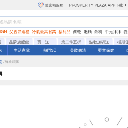
萬家福服務
PROSPERITY PLAZA APP下載
IGN
父親節送禮
冷氣最高省萬
福利品
餅乾
泡麵
飲料
中元拜拜
義
衛生紙
城
品牌旗艦館
買一送一
第二件五折
點數加碼送
檔期
泡
生活家電
熱門3C
美妝個清
嬰童保健
)
/ 鮮食箱購
購