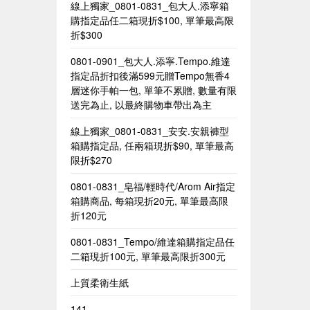
線上獨家_0801-0831_包大人.添寧箱
購指定品任二箱現折$100, 單筆最高限
折$300
0801-0901_包大人.添寧.Tempo.維達
指定品折扣後滿599元贈Tempo無香4
層迷你手帕一包, 單筆不累贈, 數量有限
送完為止, 以最終購物車帶出為主
線上獨家_0801-0831_安安.安親褲型
箱購指定品, 任兩箱現折$90, 單筆最高
限折$270
0801-0831_皂福/輕時代/Arom Air指定
箱購商品, 每箱現折20元, 單筆最高限
折120元
0801-0831_Tempo/維達箱購指定品任
二箱現折100元, 單筆最高限折300元
上質柔衛生紙
141