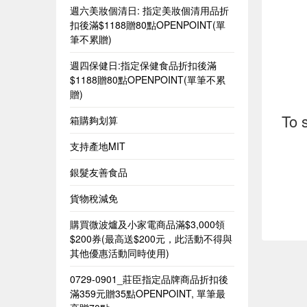
週六美妝個清日: 指定美妝個清用品折
扣後滿$1188贈80點OPENPOINT(單
筆不累贈)
週四保健日:指定保健食品折扣後滿
$1188贈80點OPENPOINT(單筆不累
贈)
To 
箱購夠划算
支持產地MIT
銀髮友善食品
貨物稅減免
購買微波爐及小家電商品滿$3,000領
$200券(最高送$200元，此活動不得與
其他優惠活動同時使用)
0729-0901_莊臣指定品牌商品折扣後
滿359元贈35點OPENPOINT, 單筆最