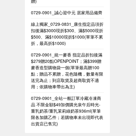
贈)
0729-0901_誠心迎中元 居家用品備齊
線上獨家_0729-0831_康生指定品項折
扣後滿$3000現折$300、滿$5000現折
$500、滿$10000現折$1000(單筆不累
折，最高折$1000)
0729-0901_統一麥香​ 指定品折扣後滿
$279贈20點OPENPOINT；滿$399贈
麥香造型購物袋一個(單筆最高贈100
點；贈品不累贈，花色隨機，數量有限
送完為止；到店取貨及超商取貨不適
用；依購物車帶出為主)​
0729-0901_全站一般訂單冷藏冷凍商
品 不限金額$49加價購光泉午后時光-
重乳奶茶/重乳茉莉綠奶茶936ml(單筆
限各加購乙件；若購物車未出現即代表
出貨店已售完)