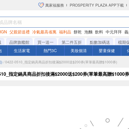
萬家福服務
PROSPERITY PLAZA APP下載
IGN
父親節送禮
冷氣最高省萬
福利品
餅乾
泡麵
飲料
中元拜拜
義
洋芋片
城
品牌旗艦館
買一送一
第二件五折
點數加碼送
檔期
泡
生活家電
熱門3C
美妝個清
嬰童保健
)
/ 0422-0510_指定鍋具商品折扣後滿$2000送$200券(單筆最高贈$1000券)
-0510_指定鍋具商品折扣後滿$2000送$200券(單筆最高贈$1000券