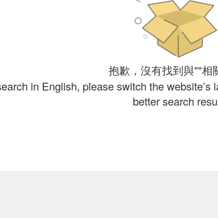
抱歉，沒有找到與""相
search in English, please switch the website’s 
better search resul