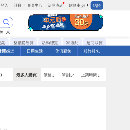
結帳
登入
註冊
會員中心
訂單查詢
購物車(0)
美
米
促銷
整箱購划算
活動總覽
家速配
超商取貨
休閒娛樂
日用生活
傢俱寢飾
服飾鞋包
)
最多人購買
價格↓
筆劃少
上架時間↓