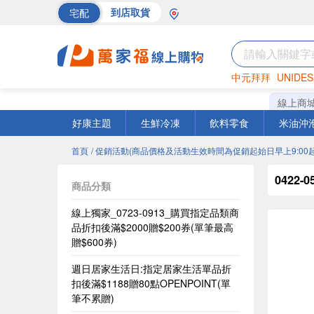
宅配
到店取貨
中元拜拜
UNIDES
巧克力
罐頭
海苔
線上商
好康主題
生鮮冷凍
飲料零食
米油沖
首頁
/ 促銷活動(商品價格及活動生效時間為促銷起始日早上9:00起
0422
商品分類
線上獨家_0723-0913_購買指定品類商
品折扣後滿$2000贈$200券(單筆最高
贈$600券)
週日居家生活日:指定居家生活單品折
扣後滿$1188贈80點OPENPOINT(單
筆不累贈)