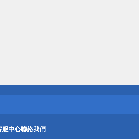
送
請小心！
送
客服中心
聯絡我們
請小心！