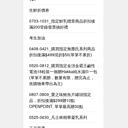
生鮮折價劵
0703-1031_指定鮮乳標章商品折扣後
滿200登錄發票抽好禮
考生加油
0408-0421_購買指定無塵氏系列商品
折扣後滿$499現折$50(單筆不累折)
0520-0812_購買指定金頂金霸王鹼性
電池18粒裝一個贈Hakka純水濕巾一包​
(單筆不累贈，數量有限，贈完為止，
依購物車帶出為主)​
0807-0809_愛之味鮪魚片罐頭指定
品，折扣後滿$299贈10點
OPENPOINT, 單筆最高贈30點
0525-0630_凡士林精華凝乳系列