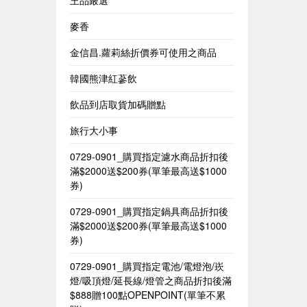
王品嚴選
麥香
金信昌.蘿莉絲折價券可使用之商品
韓國熊津紅蔘飲
飲品到店取貨加碼贈點
旅行大小事
0729-0901_購買指定濾水商品折扣後
滿$2000送$200券(單筆最高送$1000
券)
0729-0901_購買指定鍋具商品折扣後
滿$2000送$200券(單筆最高送$1000
券)
0729-0901_購買指定電池/電燈泡/崁
燈/吸頂燈/延長線/燈管之商品折扣後滿
$888贈100點OPENPOINT(單筆不累