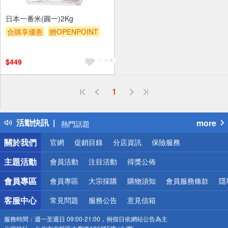
日本一番米(圓一)2Kg
合購享優惠
贈OPENPOINT
滿額贈券
贈$200
$449
偏遠地區配送
1
詐騙網頁！請小心！
得獎公告
活動快訊
more
熱門話題
銀行優惠
關於我們
官網
促銷目錄
分店資訊
保險服務
偏遠地區配送
詐騙網頁！請小心！
主題活動
會員活動
注目活動
得獎公佈
會員專區
會員專區
大宗採購
購物須知
會員服務條款
隱
客服中心
常見問題
服務公告
意見信箱
服務時間：
週一至週日 09:00-21:00，例假日依網站公告為主