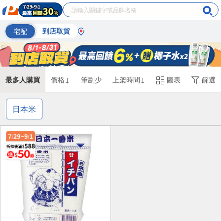
宅配
到店取貨
最多人購買
價格↓
筆劃少
上架時間↓
圖表
篩選
日本米