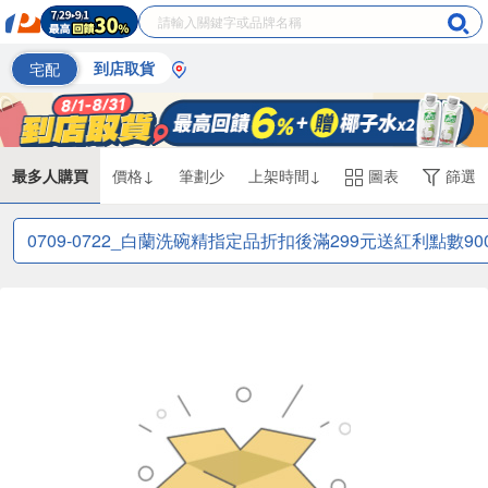
宅配
到店取貨
最多人購買
價格↓
筆劃少
上架時間↓
圖表
篩選
0709-0722_白蘭洗碗精指定品折扣後滿299元送紅利點數90