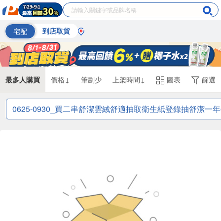
宅配
到店取貨
最多人購買
價格↓
筆劃少
上架時間↓
圖表
篩選
0625-0930_買二串舒潔雲絨舒適抽取衛生紙登錄抽舒潔一年份