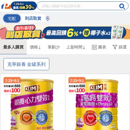
宅配
到店取貨
最多人購買
價格↓
筆劃少
上架時間↓
圖表
篩選
克寧銀養 金罐系列