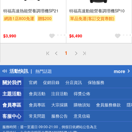
特福高速熱能營養調理機SP21
特福高速動能營養調理機SP10
網路1店800免運
贈$200
單品免運(客訂交貨專館)
$3,990
$6,490
偏遠地區配送
1
詐騙網頁！請小心！
得獎公告
活動快訊
more
熱門話題
銀行優惠
關於我們
官網
促銷目錄
分店資訊
保險服務
偏遠地區配送
詐騙網頁！請小心！
主題活動
會員活動
注目活動
得獎公佈
會員專區
會員專區
大宗採購
購物須知
會員服務條款
隱
客服中心
常見問題
服務公告
意見信箱
服務時間：
週一至週日 09:00-21:00，例假日依網站公告為主