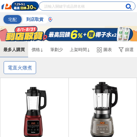
宅配
到店取貨
最多人購買
價格↓
筆劃少
上架時間↓
圖表
篩選
電直火燉煮