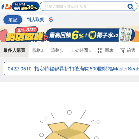
宅配
到店取貨
最多人購買
價格↓
筆劃少
上架時間↓
圖表
篩選
0422-0510_指定特福鍋具折扣後滿$2500贈特福Maste