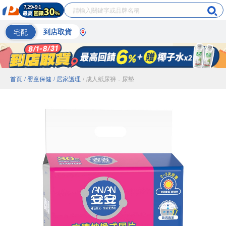
宅配
到店取貨
首頁
/ 嬰童保健
/ 居家護理
/ 成人紙尿褲．尿墊