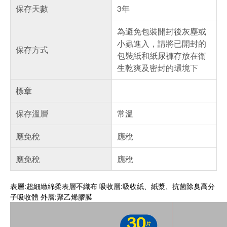
保存天數
3年
為避免包裝開封後灰塵或
小蟲進入，請將已開封的
保存方式
包裝紙和紙尿褲存放在衛
生乾爽及密封的環境下
標章
保存溫層
常溫
應免稅
應稅
應免稅
應稅
表層:超細緻綿柔表層不織布 吸收層:吸收紙、紙漿、抗菌除臭高分
子吸收體 外層:聚乙烯膠膜