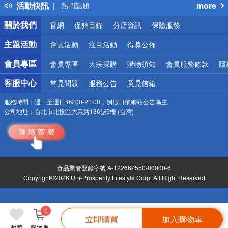
活動快訊
more
熱門話題
銀行優惠
關於我們
官網
促銷目錄
分店資訊
保險服務
偏遠地區配送
詐騙網頁！請小心！
主題活動
會員活動
注目活動
得獎公佈
會員專區
會員專區
大宗採購
購物須知
會員服務條款
隱
客服中心
常見問題
服務公告
意見信箱
服務時間：
週一至週日 09:00-21:00，例假日依網站公告為主
公司地址：
台北市北投區大業路136號5樓 (台灣)
食品業者登錄字號 A-122662550-00000-6
Copyright©2026 Uni-Prosperity Lifestyle Corp. All Right Reserved
0
立即購買
加入購物車
收藏
購物車