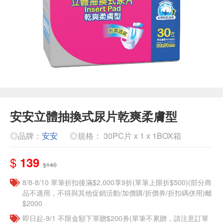
安安立體抽換式尿片乾爽柔膚型
◎品牌：
安安
◎規格： 30PC片 x 1 x 1BOX箱
$
139
$140
8/8-8/10 單筆折扣後滿$2,000享9折(單筆上限折$500)(部分商
品不適用，不得與其他促銷活動/加價購/折價券/折扣碼併用)離
$2000
即日起-9/1 不限金額下單贈$200券(單筆不累贈，請注意訂單