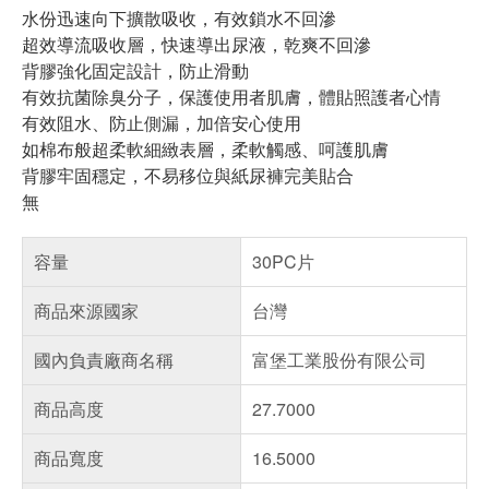
水份迅速向下擴散吸收，有效鎖水不回滲
超效導流吸收層，快速導出尿液，乾爽不回滲
背膠強化固定設計，防止滑動
有效抗菌除臭分子，保護使用者肌膚，體貼照護者心情
有效阻水、防止側漏，加倍安心使用
如棉布般超柔軟細緻表層，柔軟觸感、呵護肌膚
背膠牢固穩定，不易移位與紙尿褲完美貼合
無
容量
30PC片
商品來源國家
台灣
國內負責廠商名稱
富堡工業股份有限公司
商品高度
27.7000
商品寬度
16.5000