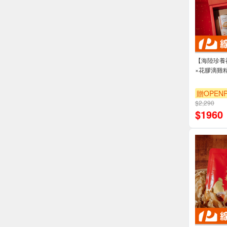
【海陸珍養
×花膠滴雞
贈OPENP
$2,290
$
1960