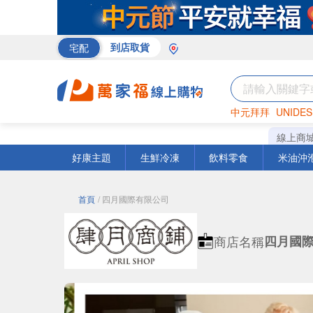
宅配
到店取貨
中元拜拜
UNIDES
巧克力
罐頭
咖啡
線上商
好康主題
生鮮冷凍
飲料零食
米油沖
首頁
/ 四月國際有限公司
商店名稱
四月國