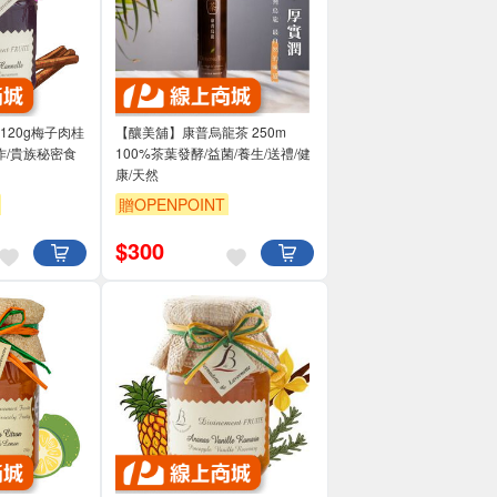
 】120g梅子肉桂
【釀美舖】康普烏龍茶 250m
作/貴族秘密食
100%茶葉發酵/益菌/養生/送禮/健
康/天然
贈OPENPOINT
$
300