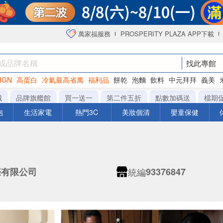
萬家福服務
PROSPERITY PLAZA APP下載
找此專館
IGN
高蛋白
冷氣最高省萬
福利品
餅乾
泡麵
飲料
中元拜拜
義美
海苔
城
品牌旗艦館
買一送一
第二件五折
點數加碼送
檔期
泡
生活家電
熱門3C
美妝個清
嬰童保健
統編
際有限公司
93376847