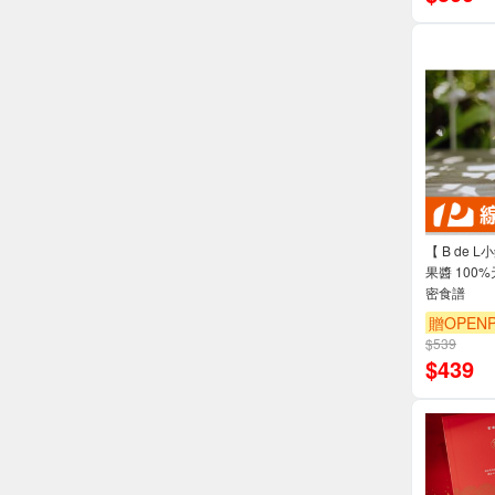
【 B de 
果醬 100
密食譜
贈OPENP
$539
$
439