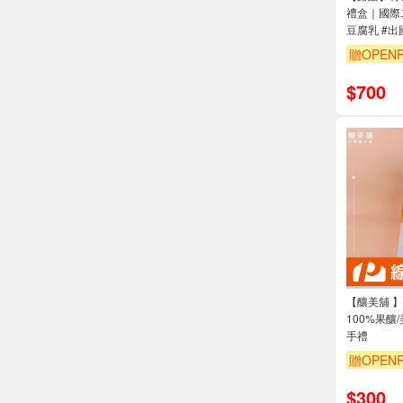
禮盒｜國際
豆腐乳 #出
贈OPENP
$
700
【釀美舖 
100%果釀/
手禮
贈OPENP
$
300