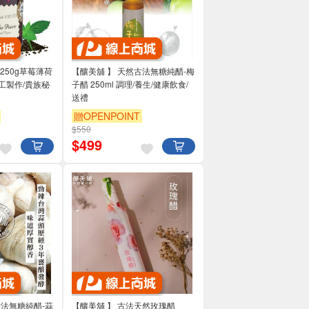
 】250g草莓薄荷
【釀美舖 】 天然古法無糖純醋-梅
子醋 250ml 調理/養生/健康飲食/
送禮
贈OPENPOINT
$550
$
499
古法無糖純醋-蒜
【釀美舖 】 古法天然玫瑰醋