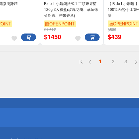
花膠滴雞精
B de L 小銅鍋法式手工頂級果醬
【 B de L小銅鍋
120g 3入禮盒(玫瑰花瓣、草莓薄
100%天然/手工製
荷胡椒、芒果香草)
譜
OINT
贈OPENPOINT
贈OPENPOINT
$1,617
$539
$
1450
$
439
1
2
3
送
請小心！
送