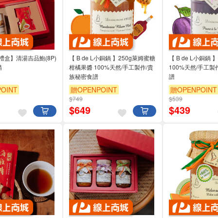
禮盒】清湯吉品鮑(8P)
【 B de L小銅鍋 】250g萊姆蜜糖
【 B de L小銅鍋
精
柑橘果醬 100%天然/手工製作/貴
100%天然/手工製
族秘密食譜
譜
OINT
贈OPENPOINT
贈OPENPOINT
$749
$539
$
649
$
439