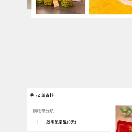
共
72
筆資料
購物車分類
一般宅配常溫(3天)