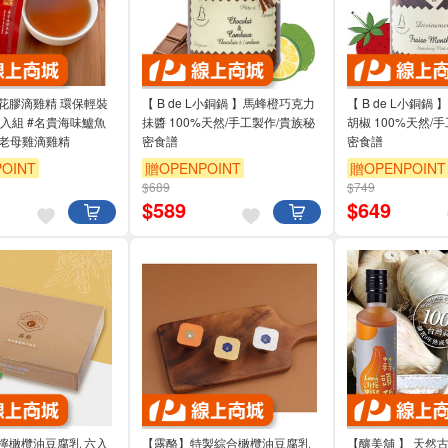
花膠滴雞精 環保輕裝
【 B de L小銅鍋 】馬蜂橙巧克力
【 B de L小銅鍋
名貴海味鱸魚
抺醬 100%天然/手工製作/貴族秘
胡椒 100%天然/手工製作/貴族秘
選老母雞滴雞精
密食譜
密食譜
OINT
贈OPENPOINT
贈OPENPOINT
$689
$749
$
589
$
649
檸橄欖油豆腐乳 六入
【露酪】特製綜合橄欖油豆腐乳
【釀美舖 】 天然