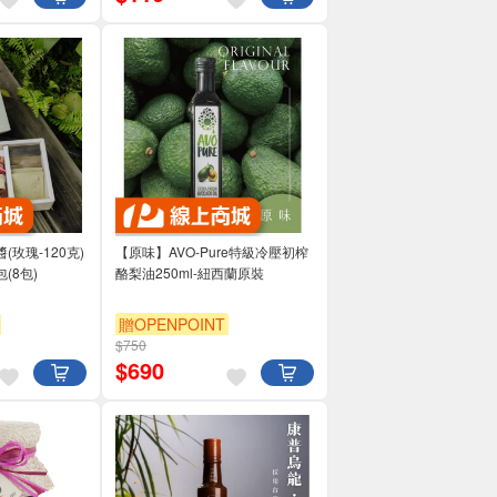
玫瑰-120克)
【原味】AVO-Pure特級冷壓初榨
(8包)
酪梨油250ml-紐西蘭原裝
贈OPENPOINT
$750
$
690