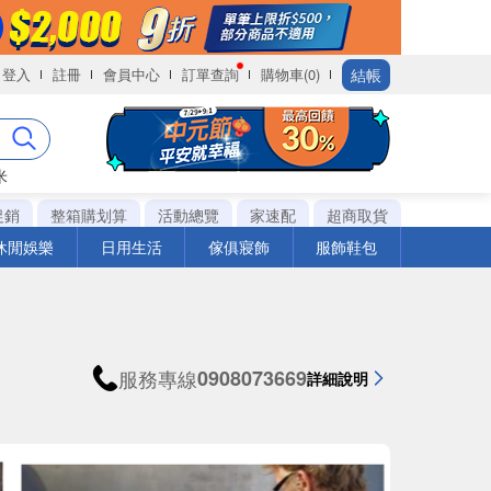
結帳
登入
註冊
會員中心
訂單查詢
購物車(0)
米
促銷
整箱購划算
活動總覽
家速配
超商取貨
休閒娛樂
日用生活
傢俱寢飾
服飾鞋包
服務專線
0908073669
詳細說明