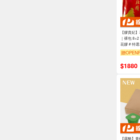
【膠貴妃】
｜裸包 8+2 入組 #
花膠 # 特
贈OPENP
$
1880
【露酪】青