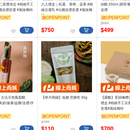
二星獎肯定 #精緻手工
六入禮盒｜松露、青檸、蒜香 #精
頭醋 250ml 調理/養生/健康飲食/
國送禮首選 #風味獨特
緻豆腐乳 #出國送禮首選 #風味獨
送禮
特
OINT
贈OPENPOINT
贈OPENPOINT
$550
$
750
$
499
】 古法天然鳳梨醋
【肆月商鋪】低糖 芭樂乾 90g
【露酪】茶韻橄欖
美妍/健康/益菌/送禮/伴
禮盒 #精緻手工豆
首選#風味獨特
OINT
贈OPENPOINT
贈OPENPOINT
$120
$
110
$
700