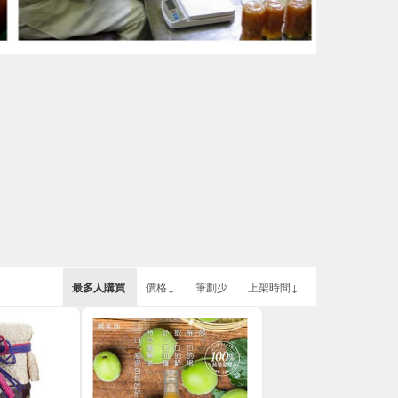
最多人購買
價格↓
筆劃少
上架時間↓