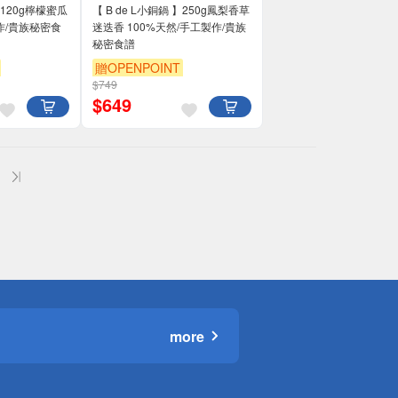
 】120g檸檬蜜瓜
【 B de L小銅鍋 】250g鳳梨香草
作/貴族秘密食
迷迭香 100%天然/手工製作/貴族
秘密食譜
贈OPENPOINT
$749
$
649
more