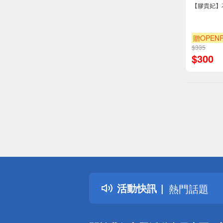
【膠貴妃】
贈OPENP
$335
$
300
偏遠地區配
詐騙網頁！
得獎公告
活動快訊
熱門話題
銀行優惠
偏遠地區配