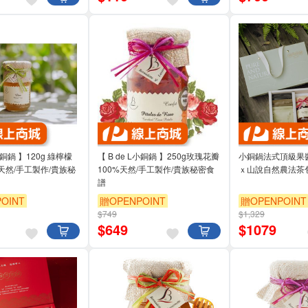
L小銅鍋 】120g 綠檸檬
【 B de L小銅鍋 】250g玫瑰花瓣
小銅鍋法式頂級果醬(
%天然/手工製作/貴族秘
100%天然/手工製作/貴族秘密食
ｘ山說自然農法茶包
譜
OINT
贈OPENPOINT
贈OPENPOINT
$749
$1,329
$
649
$
1079