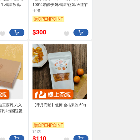
100%果釀/美妍/健康/益菌/送禮/伴
手禮
贈OPENPOINT
$
300
油豆腐乳 六入
【肆月商鋪】低糖 金桔果乾 60g
腐乳#出國送禮
贈OPENPOINT
$120
$
110