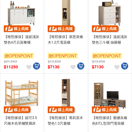
【唯熙傢俱】溫妮淺灰
【唯熙傢俱】萊恩黃橡
【唯熙傢俱】溫妮淺灰
雙色4尺石面餐櫃
木1.2尺電器櫃
雙色三斗櫃 抽屜櫃
贈OPENPOINT
贈OPENPOINT
贈OPENPOINT
$21,563
$13,656
$13,656
$
11250
$
7130
$
7130
【唯熙傢俱】妮可3.5
【唯熙傢俱】喬莉原木
【唯熙傢俱】樂娜灰橡
尺檜木色單欄雙層床
雙色1.3尺書櫃
色8尺L型滑門電視櫃