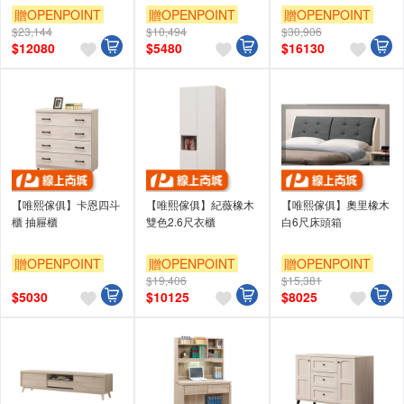
贈OPENPOINT
贈OPENPOINT
贈OPENPOINT
$23,144
$10,494
$30,906
$
12080
$
5480
$
16130
【唯熙傢俱】卡恩四斗
【唯熙傢俱】紀薇橡木
【唯熙傢俱】奧里橡木
櫃 抽屜櫃
雙色2.6尺衣櫃
白6尺床頭箱
贈OPENPOINT
贈OPENPOINT
贈OPENPOINT
$19,406
$15,381
$
5030
$
10125
$
8025