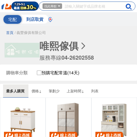
找此專館
宅配
到店取貨
首頁
/ 義豐傢俱有限公司
唯熙傢俱
服務專線
04-26202558
購物車分類
預購宅配常溫(14天)
最多人購買
價格↓
筆劃少
上架時間↓
列表