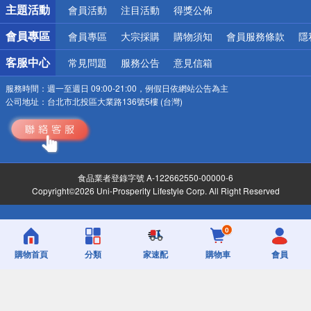
詐騙網頁！請小心！
主題活動
會員活動
注目活動
得獎公佈
會員專區
會員專區
大宗採購
購物須知
會員服務條款
隱
客服中心
常見問題
服務公告
意見信箱
服務時間：
週一至週日 09:00-21:00，例假日依網站公告為主
公司地址：
台北市北投區大業路136號5樓 (台灣)
食品業者登錄字號 A-122662550-00000-6
Copyright©2026 Uni-Prosperity Lifestyle Corp. All Right Reserved
0
購物首頁
分類
家速配
購物車
會員