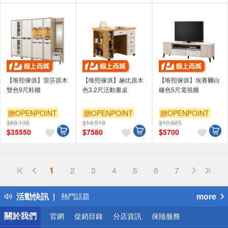
【唯熙傢俱】雷莎原木
【唯熙傢俱】赫比原木
【唯熙傢俱】埃賽爾白
雙色9尺鞋櫃
色3.2尺活動書桌
橡色5尺電視櫃
贈OPENPOINT
贈OPENPOINT
贈OPENPOINT
$68,138
$14,519
$10,925
$
35550
$
7580
$
5700
偏遠地區配送
1
2
3
4
5
6
7
詐騙網頁！請小心！
得獎公告
活動快訊
more
熱門話題
銀行優惠
關於我們
官網
促銷目錄
分店資訊
保險服務
偏遠地區配送