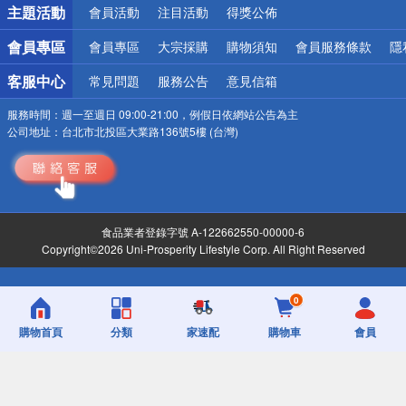
主題活動
會員活動
注目活動
得獎公佈
會員專區
會員專區
大宗採購
購物須知
會員服務條款
隱
客服中心
常見問題
服務公告
意見信箱
服務時間：
週一至週日 09:00-21:00，例假日依網站公告為主
公司地址：
台北市北投區大業路136號5樓 (台灣)
食品業者登錄字號 A-122662550-00000-6
Copyright©2026 Uni-Prosperity Lifestyle Corp. All Right Reserved
0
購物首頁
分類
家速配
購物車
會員