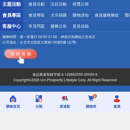
主題活動
會員活動
注目活動
得獎公佈
會員專區
會員專區
大宗採購
購物須知
會員服務條款
隱
客服中心
常見問題
服務公告
意見信箱
服務時間：
週一至週日 09:00-21:00，例假日依網站公告為主
公司地址：
台北市北投區大業路136號5樓 (台灣)
食品業者登錄字號 A-122662550-00000-6
Copyright©2026 Uni-Prosperity Lifestyle Corp. All Right Reserved
0
購物首頁
分類
家速配
購物車
會員