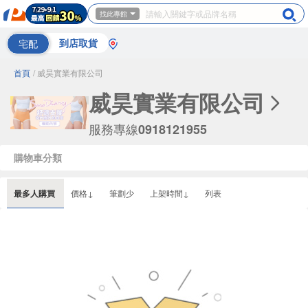
找此專館
宅配
到店取貨
首頁
/ 威昊實業有限公司
威昊實業有限公司
服務專線
0918121955
購物車分類
最多人購買
價格↓
筆劃少
上架時間↓
列表