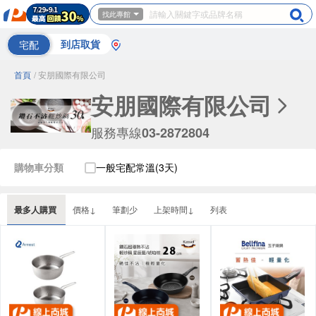
找此專館
宅配
到店取貨
首頁
/ 安朋國際有限公司
安朋國際有限公司
服務專線
03-2872804
購物車分類
一般宅配常溫(3天)
最多人購買
價格↓
筆劃少
上架時間↓
列表