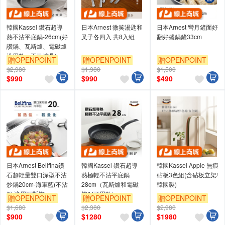
韓國Kassel 鑽石超導
日本Arnest 微笑湯匙和
日本Arnest 彎月鏟面好
熱不沾平底鍋-26cm(好
叉子各四入 共8入組
翻好盛鍋鏟33cm
讚鍋、瓦斯爐、電磁爐
適用款、不挑爐具)
贈OPENPOINT
贈OPENPOINT
贈OPENPOINT
$2,980
$1,980
$1,500
$
990
$
990
$
490
日本Arnest Bellfina鑽
韓國Kassel 鑽石超導
韓國Kassel Apple 無痕
石超輕量雙口深型不沾
熱極輕不沾平底鍋
砧板3色組(含砧板立架/
炒鍋20cm-海軍藍(不沾
28cm（瓦斯爐和電磁
韓國製)
鍋 適用瓦斯爐)
爐IH可用款）
贈OPENPOINT
贈OPENPOINT
贈OPENPOINT
$1,680
$2,380
$2,980
$
900
$
1280
$
1980