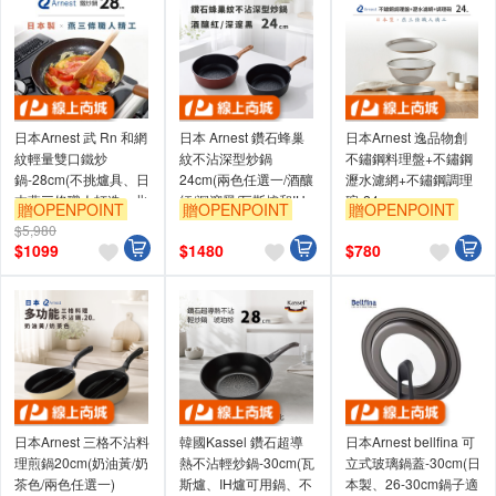
日本Arnest 武 Rn 和網
日本 Arnest 鑽石蜂巢
日本Arnest 逸品物創
紋輕量雙口鐵炒
紋不沾深型炒鍋
不鏽鋼料理盤+不鏽鋼
鍋-28cm(不挑爐具、日
24cm(兩色任選一/酒釀
瀝水濾網+不鏽鋼調理
本燕三條職人打造，北
紅/深邃黑/瓦斯爐和IH
碗-24cm
贈OPENPOINT
贈OPENPOINT
贈OPENPOINT
海道梣木把手)
爐可適用）
$5,980
$
1099
$
1480
$
780
日本Arnest 三格不沾料
韓國Kassel 鑽石超導
日本Arnest bellfina 可
理煎鍋20cm(奶油黃/奶
熱不沾輕炒鍋-30cm(瓦
立式玻璃鍋蓋-30cm(日
茶色/兩色任選一)
斯爐、IH爐可用鍋、不
本製、26-30cm鍋子適