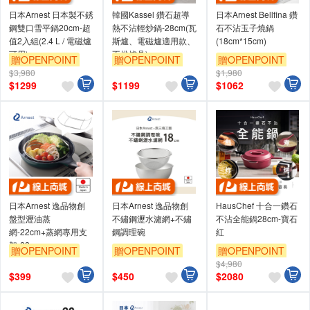
日本Arnest 日本製不銹
韓國Kassel 鑽石超導
日本Arnest Bellfina 鑽
鋼雙口雪平鍋20cm-超
熱不沾輕炒鍋-28cm(瓦
石不沾玉子燒鍋
值2入組(2.4 L / 電磁爐
斯爐、電磁爐適用款、
(18cm*15cm)
可用)
不挑爐具)
贈OPENPOINT
贈OPENPOINT
贈OPENPOINT
$3,980
$1,980
$
1299
$
1199
$
1062
日本Arnest 逸品物創
日本Arnest 逸品物創
HausChef 十合一鑽石
盤型瀝油蒸
不鏽鋼瀝水濾網+不鏽
不沾全能鍋28cm-寶石
網-22cm+蒸網專用支
鋼調理碗
紅
架-22cm
贈OPENPOINT
贈OPENPOINT
贈OPENPOINT
$4,980
$
399
$
450
$
2080