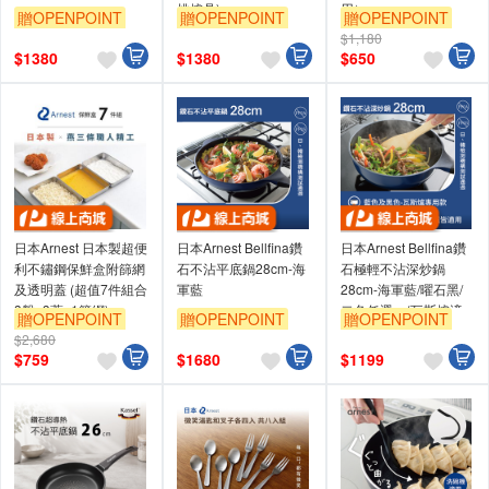
挑爐具)
用）
贈OPENPOINT
贈OPENPOINT
贈OPENPOINT
$1,180
$
1380
$
1380
$
650
日本Arnest 日本製超便
日本Arnest Bellfina鑽
日本Arnest Bellfina鑽
利不鏽鋼保鮮盒附篩網
石不沾平底鍋28cm-海
石極輕不沾深炒鍋
及透明蓋 (超值7件組合
軍藍
28cm-海軍藍/曜石黑/
3盤+3蓋+1篩網)
二色任選一(瓦斯爐適
贈OPENPOINT
贈OPENPOINT
贈OPENPOINT
用款)
$2,680
$
759
$
1680
$
1199