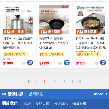
日本Arnest 逸品物創不
韓國ICUCI 超耐磨
日本Arnest Bellfina鑽
銹鋼三合一萬用料理鍋
superstack不沾寬型深
石超輕量IH雙口寬底不
附玻璃蓋14cm
炒鍋28cm
沾炒鍋30cm-森林綠(瓦
斯爐和電磁爐IH可用
贈OPENPOINT
贈OPENPOINT
贈OPENPOINT
款)
$2,980
$
1980
$
1199
$
1230
偏遠地區配送
1
2
3
詐騙網頁！請小心！
得獎公告
活動快訊
more
熱門話題
銀行優惠
關於我們
官網
促銷目錄
分店資訊
保險服務
偏遠地區配送