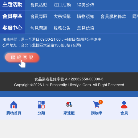
詐騙網頁！請小心！
主題活動
會員活動
注目活動
得獎公佈
會員專區
會員專區
大宗採購
購物須知
會員服務條款
隱
客服中心
常見問題
服務公告
意見信箱
服務時間：
週一至週日 09:00-21:00，例假日依網站公告為主
公司地址：
台北市北投區大業路136號5樓 (台灣)
食品業者登錄字號 A-122662550-00000-6
Copyright©2026 Uni-Prosperity Lifestyle Corp. All Right Reserved
0
購物首頁
分類
家速配
購物車
會員