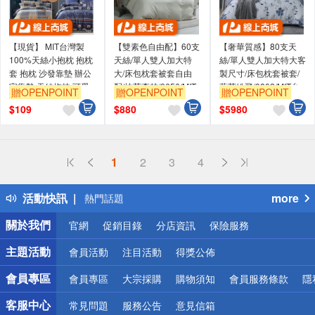
【現貨】 MIT台灣製
【雙素色自由配】60支
【奢華質感】80支天
100%天絲小抱枕 抱枕
天絲/單人雙人加大特
絲/單人雙人加大特大客
套 抱枕 沙發靠墊 辦公
大/床包枕套被套自由
製尺寸/床包枕套被套/
室靠墊 天絲抱枕 可愛
配/抹茶森林/0656/MIT
藍英紛飛/0802/MIT台
贈OPENPOINT
贈OPENPOINT
贈OPENPOINT
卡通款
台灣製
灣製
$
109
$
880
$
5980
偏遠地區配送
1
2
3
4
詐騙網頁！請小心！
得獎公告
活動快訊
more
熱門話題
銀行優惠
關於我們
官網
促銷目錄
分店資訊
保險服務
偏遠地區配送
詐騙網頁！請小心！
主題活動
會員活動
注目活動
得獎公佈
會員專區
會員專區
大宗採購
購物須知
會員服務條款
隱
客服中心
常見問題
服務公告
意見信箱