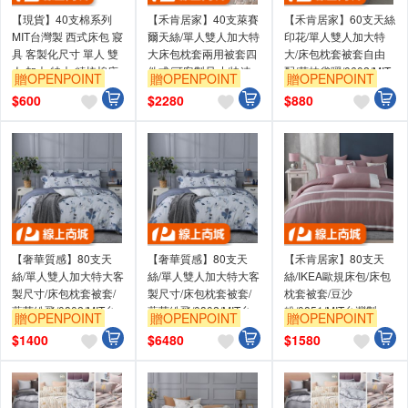
【現貨】40支棉系列
【禾肯居家】40支萊賽
【禾肯居家】60支天絲
MIT台灣製 西式床包 寢
爾天絲/單人雙人加大特
印花/單人雙人加大特
具 客製化尺寸 單人 雙
大床包枕套兩用被套四
大/床包枕套被套自由
人 加大 特大 精梳棉床
件式/可客製尺寸/快速
配/花枝雀躍/0602/MIT
贈OPENPOINT
贈OPENPOINT
贈OPENPOINT
包組 兩用被 薄被單
出貨/台灣製造/親膚透
台灣製
$
600
$
2280
$
880
氣/多款花色
【奢華質感】80支天
【奢華質感】80支天
【禾肯居家】80支天
絲/單人雙人加大特大客
絲/單人雙人加大特大客
絲/IKEA歐規床包/床包
製尺寸/床包枕套被套/
製尺寸/床包枕套被套/
枕套被套/豆沙
藍英紛飛/0802/MIT台
藍英紛飛/0802/MIT台
粉/0851/MIT台灣製
贈OPENPOINT
贈OPENPOINT
贈OPENPOINT
灣製
灣製
$
1400
$
6480
$
1580