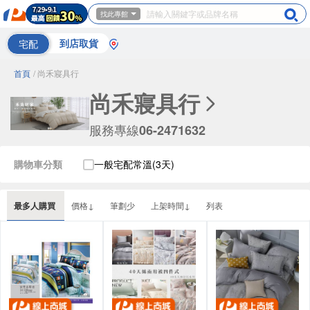
找此專館
宅配
到店取貨
首頁
/ 尚禾寢具行
尚禾寢具行
服務專線
06-2471632
購物車分類
一般宅配常溫(3天)
最多人購買
價格↓
筆劃少
上架時間↓
列表