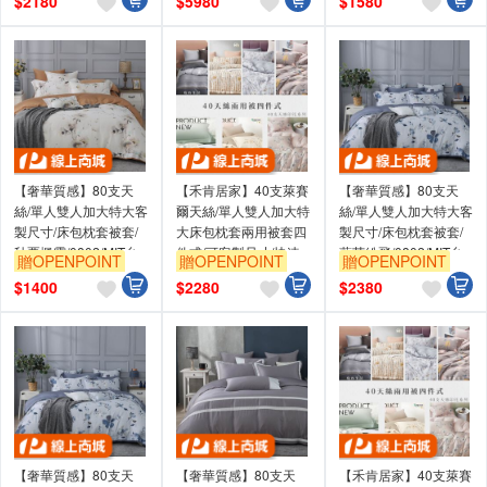
$
2180
$
5980
$
1580
【奢華質感】80支天
【禾肯居家】40支萊賽
【奢華質感】80支天
絲/單人雙人加大特大客
爾天絲/單人雙人加大特
絲/單人雙人加大特大客
製尺寸/床包枕套被套/
大床包枕套兩用被套四
製尺寸/床包枕套被套/
秋栗楓露/0802/MIT台
件式/可客製尺寸/快速
藍英紛飛/0802/MIT台
贈OPENPOINT
贈OPENPOINT
贈OPENPOINT
灣製
出貨/台灣製造/親膚透
灣製
$
1400
$
2280
$
2380
氣/多款花色
【奢華質感】80支天
【奢華質感】80支天
【禾肯居家】40支萊賽