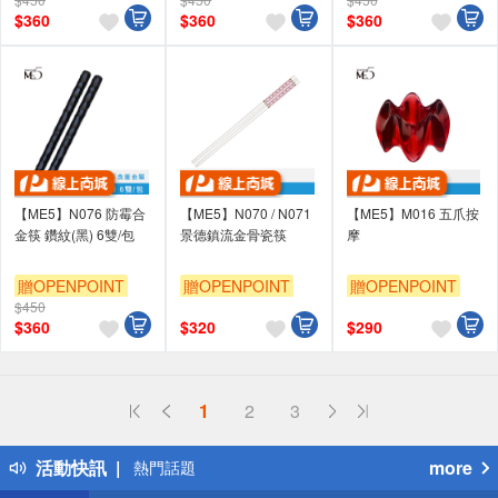
$
360
$
360
$
360
【ME5】N076 防霉合
【ME5】N070 / N071
【ME5】M016 五爪按
金筷 鑽紋(黑) 6雙/包
景德鎮流金骨瓷筷
摩
贈OPENPOINT
贈OPENPOINT
贈OPENPOINT
$450
$
360
$
320
$
290
偏遠地區配送
1
2
3
詐騙網頁！請小心！
得獎公告
活動快訊
more
熱門話題
銀行優惠