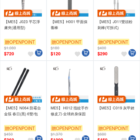
【ME5】J023 平芯淨
【ME5】H001 甲面保
【ME5】J011雙頭粉
膚夾(通用型)
養棒
刺棒(可拆式)
贈OPENPOINT
贈OPENPOINT
贈OPENPOINT
$1,080
$180
$400
$
720
$
120
$
290
【ME5】N064 防霉合
ME5】 H012 指紋手作
【ME5】C019 灰甲銼
金筷 春日(黑) 6雙/包
修皮刀-全球終身保固
贈OPENPOINT
贈OPENPOINT
贈OPENPOINT
$450
$1,370
$680
$
360
$
1000
$
450