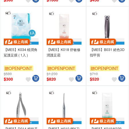
【ME5】K034 植潤角
【ME5】K018 舒敏修
【ME5】B031 絕色3D
鯊護足膜 ( 1入 )
潤護足霜
指甲剪
贈OPENPOINT
贈OPENPOINT
贈OPENPOINT
$580
$1,230
$710
$
300
$
820
$
520
【ME5】D014 精銳手
【ME5】H010 鋼Y刀
【ME5】K019/K029