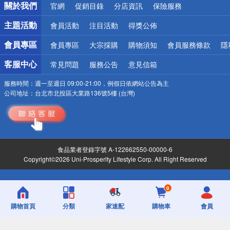
關於我們
官網
促銷目錄
分店資訊
保險服務
偏遠地區配送
詐騙網頁！請小心！
主題活動
會員活動
注目活動
得獎公佈
會員專區
會員專區
大宗採購
購物須知
會員服務條款
隱
客服中心
常見問題
服務公告
意見信箱
服務時間：
週一至週日 09:00-21:00，例假日依網站公告為主
公司地址：
台北市北投區大業路136號5樓 (台灣)
食品業者登錄字號 A-122662550-00000-6
Copyright©2026 Uni-Prosperity Lifestyle Corp. All Right Reserved
0
購物首頁
分類
家速配
購物車
會員