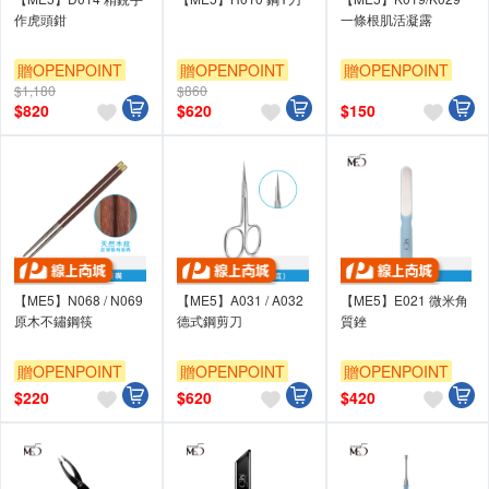
作虎頭鉗
一條根肌活凝露
贈OPENPOINT
贈OPENPOINT
贈OPENPOINT
$1,180
$860
$
820
$
620
$
150
【ME5】N068 / N069
【ME5】A031 / A032
【ME5】E021 微米角
原木不鏽鋼筷
德式鋼剪刀
質銼
贈OPENPOINT
贈OPENPOINT
贈OPENPOINT
$
220
$
620
$
420