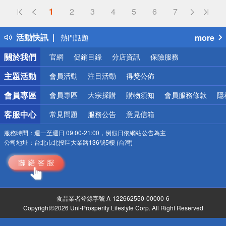
偏遠地區配送
1
2
3
4
5
6
7
詐騙網頁！請小心！
得獎公告
活動快訊
more
熱門話題
銀行優惠
關於我們
官網
促銷目錄
分店資訊
保險服務
偏遠地區配送
詐騙網頁！請小心！
主題活動
會員活動
注目活動
得獎公佈
會員專區
會員專區
大宗採購
購物須知
會員服務條款
隱
客服中心
常見問題
服務公告
意見信箱
服務時間：
週一至週日 09:00-21:00，例假日依網站公告為主
公司地址：
台北市北投區大業路136號5樓 (台灣)
食品業者登錄字號 A-122662550-00000-6
Copyright©2026 Uni-Prosperity Lifestyle Corp. All Right Reserved