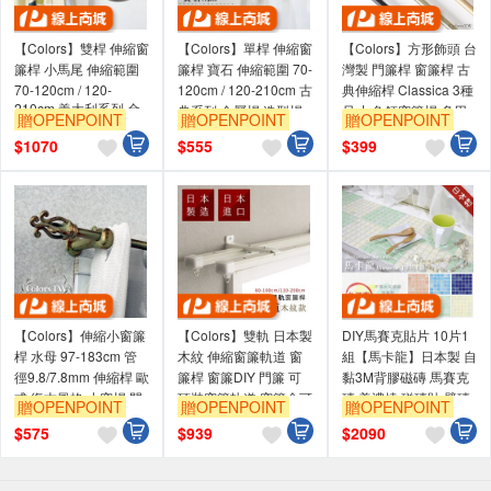
【Colors】雙桿 伸縮窗
【Colors】單桿 伸縮窗
【Colors】方形飾頭 台
簾桿 小馬尾 伸縮範圍
簾桿 寶石 伸縮範圍 70-
灣製 門簾桿 窗簾桿 古
70-120cm / 120-
120cm / 120-210cm 古
典伸縮桿 Classica 3種
210cm 義大利系列 金
典系列 金屬桿 造型桿
尺寸 免釘窗簾桿 多用
贈OPENPOINT
贈OPENPOINT
贈OPENPOINT
屬桿 造型桿 桿子
門簾桿
途金屬桿 毛巾桿 免鑽
$
1070
$
555
$
399
孔窗簾桿
【Colors】伸縮小窗簾
【Colors】雙軌 日本製
DIY馬賽克貼片 10片1
桿 水母 97-183cm 管
木紋 伸縮窗簾軌道 窗
組【馬卡龍】日本製 自
徑9.8/7.8mm 伸縮桿 歐
簾桿 窗簾DIY 門簾 可
黏3M背膠磁磚 馬賽克
式 復古風格 小窗桿 門
頂裝窗簾軌道 窗簾盒可
磚 美濃燒 磁磚貼 壁磚
贈OPENPOINT
贈OPENPOINT
贈OPENPOINT
簾桿 穿桿
用
貼 立體壁貼
$
575
$
939
$
2090