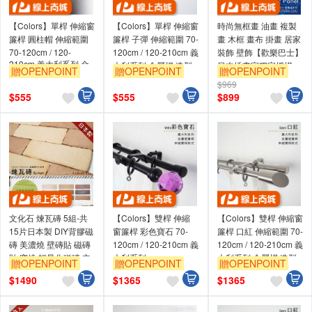
【Colors】單桿 伸縮窗
【Colors】單桿 伸縮窗
時尚無框畫 油畫 複製
簾桿 圓柱帽 伸縮範圍
簾桿 子彈 伸縮範圍 70-
畫 木框 畫布 掛畫 居家
70-120cm / 120-
120cm / 120-210cm 義
裝飾 壁飾【歡樂巴士】
210cm 義大利系列 金
大利系列 金屬桿 造型
日本插畫家獨家授權
贈OPENPOINT
贈OPENPOINT
贈OPENPOINT
屬桿 造型桿 門簾桿
桿 門簾桿
$969
$
555
$
555
$
899
文化石 煉瓦磚 5組-共
【Colors】雙桿 伸縮
【Colors】雙桿 伸縮窗
15片日本製 DIY背膠磁
窗簾桿 彩色寶石 70-
簾桿 口紅 伸縮範圍 70-
磚 美濃燒 壁磚貼 磁磚
120cm / 120-210cm 義
120cm / 120-210cm 義
貼 窯燒 輕量化磁磚 立
大利系列
大利系列 金屬桿 造型
贈OPENPOINT
贈OPENPOINT
贈OPENPOINT
體壁貼 造型壁貼
桿 裝飾 桿子
$
1490
$
1365
$
1365