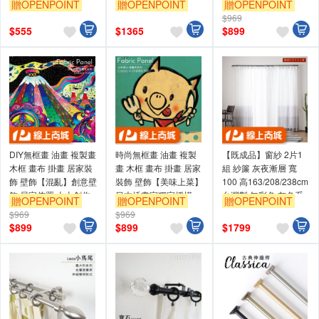
贈OPENPOINT
贈OPENPOINT
贈OPENPOINT
屬桿 造型桿 門簾桿
裝飾 桿子
佈置 壁掛畫布
$969
$
555
$
1365
$
899
DIY無框畫 油畫 複製畫
時尚無框畫 油畫 複製
【既成品】窗紗 2片1
木框 畫布 掛畫 居家裝
畫 木框 畫布 掛畫 居家
組 紗簾 灰夜漸層 寬
飾 壁飾【混亂】創意壁
裝飾 壁飾【美味上菜】
100 高163/208/238cm
飾 居家佈置 火山創作
日本插畫家獨家授權
台灣製 無彩色 灰色系
贈OPENPOINT
贈OPENPOINT
贈OPENPOINT
普普風 壁掛畫布
可水洗
$969
$969
$
899
$
899
$
1799