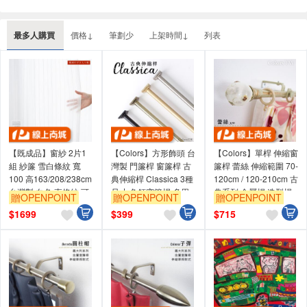
最多人購買
價格↓
筆劃少
上架時間↓
列表
【既成品】窗紗 2片1
【Colors】方形飾頭 台
【Colors】單桿 伸縮窗
組 紗簾 雪白條紋 寬
灣製 門簾桿 窗簾桿 古
簾桿 蕾絲 伸縮範圍 70-
100 高163/208/238cm
典伸縮桿 Classica 3種
120cm / 120-210cm 古
台灣製 白色 直條紋 可
尺寸 免釘窗簾桿 多用
典系列 金屬桿 造型桿
贈OPENPOINT
贈OPENPOINT
贈OPENPOINT
水洗
途金屬桿 毛巾桿 免鑽
門簾桿
$
1699
$
399
$
715
孔窗簾桿