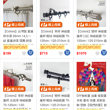
【Colors】台灣製 窗簾
【Colors】單桿 伸縮窗
【Colors】雙桿 伸縮窗
桿吊環 26mm 14入一
簾桿 帽頭 伸縮範圍 70-
簾桿 口紅 伸縮範圍 70-
組 窗簾掛環 環圈 靜音
120cm / 120-210cm 古
120cm / 120-210cm 義
防刮窗簾吊環 鋅合金材
典系列 金屬桿 造型桿
大利系列 金屬桿 造型
贈OPENPOINT
贈OPENPOINT
贈OPENPOINT
質 內層樹脂 降噪 靜音
門簾桿
桿 裝飾 桿子
$
199
$
715
$
1070
【Colors】單桿 伸縮窗
【Colors】雙桿 伸縮窗
DIY無框畫 油畫 複製畫
簾桿 尖扭球 伸縮範圍
簾桿 帽頭 伸縮範圍 70-
木框 畫布 掛畫 居家裝
70-120cm / 120-
120cm / 120-210cm 古
飾 壁飾【我們的愛】創
210cm 義大利系列 金
典系列 金屬桿 造型桿
意壁飾 室內設計 居家