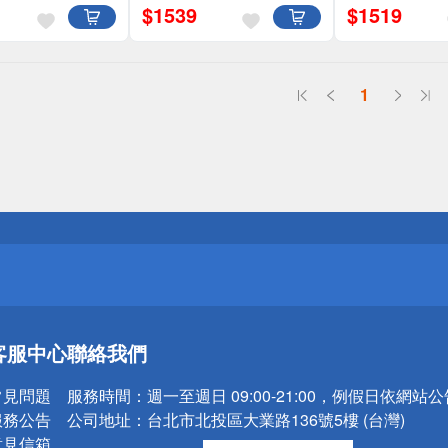
$
1539
$
1519
1
送
請小心！
送
客服中心
聯絡我們
請小心！
常見問題
服務時間：
週一至週日 09:00-21:00，例假日依網站
服務公告
公司地址：
台北市北投區大業路136號5樓 (台灣)
意見信箱