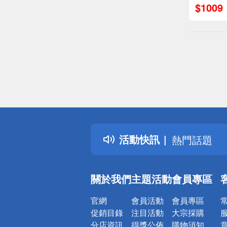
$
1009
偏遠地區配
詐騙網頁！
得獎公告
活動快訊
熱門話題
銀行優惠
偏遠地區配
關於我們
主題活動
會員專區
詐騙網頁！
官網
會員活動
會員專區
促銷目錄
注目活動
大宗採購
分店資訊
得獎公佈
購物須知