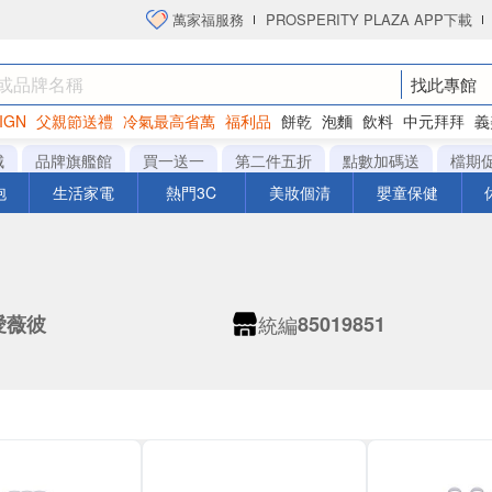
萬家福服務
PROSPERITY PLAZA APP下載
找此專館
IGN
父親節送禮
冷氣最高省萬
福利品
餅乾
泡麵
飲料
中元拜拜
義
衛生紙
城
品牌旗艦館
買一送一
第二件五折
點數加碼送
檔期
泡
生活家電
熱門3C
美妝個清
嬰童保健
統編
 愛薇彼
85019851