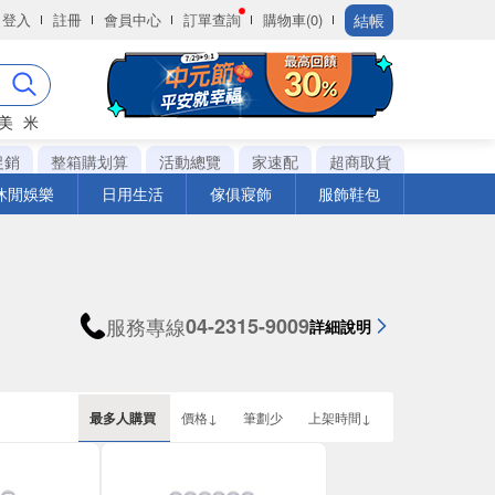
結帳
登入
註冊
會員中心
訂單查詢
購物車(0)
美
米
促銷
整箱購划算
活動總覽
家速配
超商取貨
休閒娛樂
日用生活
傢俱寢飾
服飾鞋包
服務專線
04-2315-9009
詳細說明
最多人購買
價格↓
筆劃少
上架時間↓