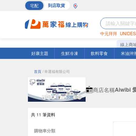
宅配
到店取貨
中元拜拜
UNIDES
海苔
巧克力
罐頭
線上商
好康主題
生鮮冷凍
飲料零食
米油沖
首頁
/ 幸運福有限公司
商店名稱
Aiwibi
共
11
筆資料
購物車分類