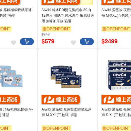
愛薇彼 零觸感瞬吸紙尿褲
Aiwibi 純水EDI嬰兒濕紙巾 80抽
Aiwibi 愛薇彼 
五包裝) 褲型
12包入 濕紙巾 純水濕巾 敏感肌適
褲 M-XXL(五包裝)
用 無味加厚款 箱購
OINT
贈OPENPOINT
贈OPENPOINT
$948
$
579
$
2499
愛薇彼 清新乾爽紙尿褲 M-
Aiwibi 愛薇彼 夜用甄柔瞬吸紙尿
Aiwibi 愛薇彼 
) 褲型
褲 M-XXL(三包裝) 褲型
褲 S-XL(三包裝) 
OINT
贈OPENPOINT
贈OPENPOINT