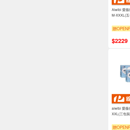
Aiwibi 
M-XXXL(
贈OPENP
$
2229
aiwibi 
XXL(三包裝
贈OPENP