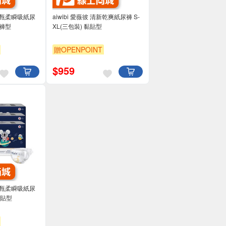
夜用甄柔瞬吸紙尿
aiwibi 愛薇彼 清新乾爽紙尿褲 S-
 褲型
XL(三包裝) 黏貼型
贈OPENPOINT
$
959
夜用甄柔瞬吸紙尿
黏貼型