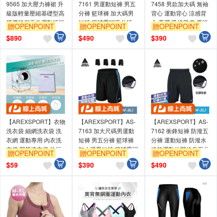
9565 加大壓力褲裙 升
7161 男運動短褲 男五
7458 男款加大碼 無袖
級版輕量壓縮基礎型高
分褲 籃球褲 加大碼男
背心 運動背心 涼感背
腰機能假兩件運動褲裙
短褲 籃球重訓五分褲
心 高彈 吸排親膚 機能
贈OPENPOINT
贈OPENPOINT
贈OPENPOINT
L-4L
（運動隱形收納拉鍊）
纖維 L-4L
$
890
$
490
$
390
【AREXSPORT】衣物
【AREXSPORT】AS-
【AREXSPORT】AS-
洗衣袋 細網洗衣袋 洗
7163 加大尺碼男運動
7162 衝鋒短褲 防潑五
衣網 運動專用 內衣洗
短褲 男五分褲 籃球褲
分褲 運動短褲 防潑水
衣袋 圓筒洗衣袋 旅行
加大碼男短褲 籃球重訓
速乾運動休閒修身五分
贈OPENPOINT
贈OPENPOINT
贈OPENPOINT
袋 髒衣袋
褲 跑步褲 五分褲
褲（運動專用收納拉
$
59
$
390
$
490
鍊）