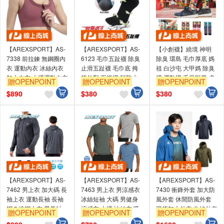
【AREXSPORT】AS-
【AREXSPORT】AS-
【小創襪】繞境 神明
7338 前拉鍊 無鋼圈內
6123 毛巾五趾襪 除臭
除臭 環島 毛巾厚底 媽
衣 運動內衣 冰絲內衣
止滑五趾襪 毛巾底 拇
祖 白沙屯 大甲媽 除臭
加大內衣 大碼運動內衣
指外翻 五指襪 預防水
襪 運動襪 千里順風 虎
贈OPENPOINT
贈OPENPOINT
贈OPENPOINT
瑜珈內衣 美背
泡 除臭五指襪
爺 神襪 文昌 考生祈福
$
890
$
380
$
380
襪
【AREXSPORT】AS-
【AREXSPORT】AS-
【AREXSPORT】AS-
7462 男上衣 加大碼 長
7463 男上衣 男涼感衣
7430 衝鋒外套 加大防
袖上衣 運動長袖 長袖
冰絲短袖 大碼 男健身
風外套 休閒防風外套
帽Ｔ連帽上衣 男長袖
涼感衣 大碼 冰絲衣 吸
現貨加大外套 收納外套
贈OPENPOINT
贈OPENPOINT
贈OPENPOINT
透氣舒適
排衣 短袖衣
男女外套 登山外套