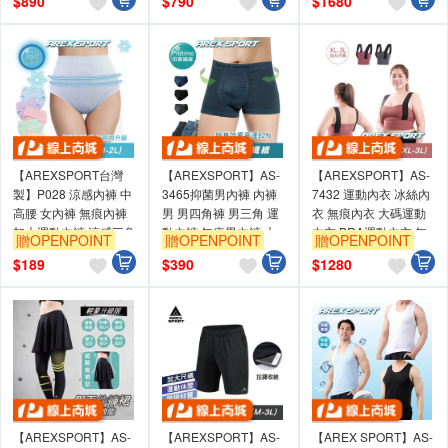
$
890
$
790
$
1680
【AREXSPORT台灣
【AREXSPORT】AS-
【AREXSPORT】AS-
製】P028 涼感內褲 中
3465抑菌男內褲 內褲
7432 運動內衣 冰絲內
高腰 女內褲 無痕內褲
男 男四角褲 男三角 運
衣 無痕內衣 大碼運動
加大運動內褲 涼感三角
動內褲 無痕男內褲 大
內衣 BRA運動內衣 無
贈OPENPOINT
贈OPENPOINT
贈OPENPOINT
內褲 涼爽吸排親膚高彈
碼男內褲 男生內褲 男
痕內衣 內衣 大尺碼
$
189
$
390
$
1280
力
平口 台灣製
【AREXSPORT】AS-
【AREXSPORT】AS-
【AREX SPORT】AS-