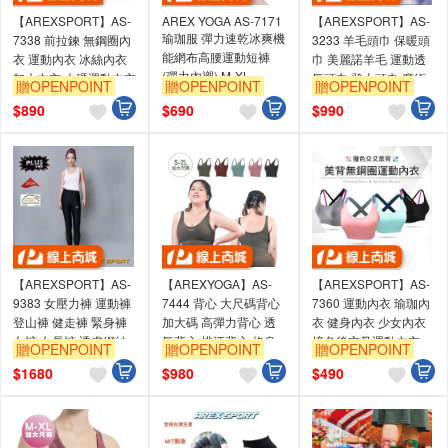
【AREXSPORT】AS-
AREX YOGA AS-7171
【AREXSPORT】AS-
瑜珈服 彈力速乾冰爽機
7338 前拉鍊 無鋼圈內
3233 羊毛頭巾 保暖頭
能網布高腰運動短褲
衣 運動內衣 冰絲內衣
巾 美麗諾羊毛 運動透
(彈力內襯) M-XL
加大內衣 大碼運動內衣
氣頭巾 登山頭巾 魔術
贈OPENPOINT
贈OPENPOINT
贈OPENPOINT
瑜珈內衣 美背
頭巾 輕量頭巾
$
890
$
690
$
990
【AREXSPORT】AS-
【AREXYOGA】AS-
【AREXSPORT】AS-
9383 女壓力褲 運動褲
7444 背心 大尺碼背心
7360 運動內衣 瑜珈內
登山褲 健走褲 緊身褲
加大碼 高彈力背心 透
衣 健身內衣 少女內衣
女褲 女長褲 透膚網紗
氣背心 排汗背心 修身
撞色後交叉運動內衣
贈OPENPOINT
贈OPENPOINT
贈OPENPOINT
運動褲 健身褲
背心 瑜珈短背心
（可抽胸墊）學生內衣
$
1680
$
980
$
490