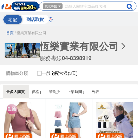
找此專館
宅配
到店取貨
首頁
/ 恆樂實業有限公司
恆樂實業有限公司
服務專線
04-8398919
購物車分類
一般宅配常溫(3天)
最多人購買
價格↓
筆劃少
上架時間↓
列表