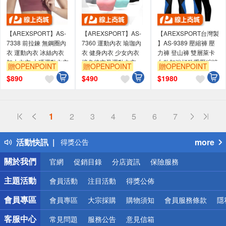
【AREXSPORT】AS-
【AREXSPORT】AS-
【AREXSPORT台灣製
7338 前拉鍊 無鋼圈內
7360 運動內衣 瑜珈內
】AS-9389 壓縮褲 壓
衣 運動內衣 冰絲內衣
衣 健身內衣 少女內衣
力褲 登山褲 雙層萊卡
加大內衣 大碼運動內衣
撞色後交叉運動內衣
女款加強極致重壓縮褲
贈OPENPOINT
贈OPENPOINT
贈OPENPOINT
瑜珈內衣 美背
（可抽胸墊）學生內衣
台灣製 XS-L
$
890
$
490
$
1980
1
2
3
4
5
6
7
偏遠地區配送
詐騙網頁！請小心！
活動快訊
more
得獎公告
熱門話題
關於我們
官網
促銷目錄
分店資訊
保險服務
銀行優惠
偏遠地區配送
主題活動
會員活動
注目活動
得獎公佈
詐騙網頁！請小心！
會員專區
會員專區
大宗採購
購物須知
會員服務條款
隱
客服中心
常見問題
服務公告
意見信箱