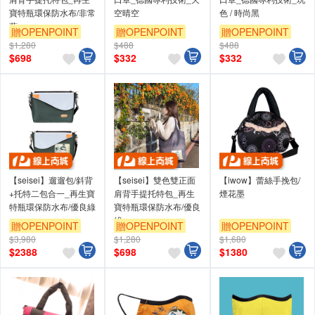
寶特瓶環保防水布/非常
空晴空
色 / 時尚黑
藍
贈OPENPOINT
贈OPENPOINT
贈OPENPOINT
$1,280
$488
$488
$
698
$
332
$
332
【seisei】遛遛包/斜背
【seisei】雙色雙正面
【iwow】蕾絲手挽包/
+托特二包合一_再生寶
肩背手提托特包_再生
煙花墨
特瓶環保防水布/優良綠
寶特瓶環保防水布/優良
綠
贈OPENPOINT
贈OPENPOINT
贈OPENPOINT
$3,980
$1,280
$1,680
$
2388
$
698
$
1380