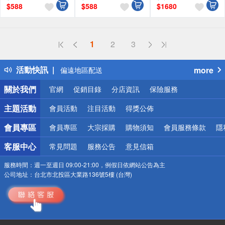
$
588
$
588
$
1680
偏遠地區配送
詐騙網頁！請小心！
得獎公告
熱門話題
1
2
3
銀行優惠
偏遠地區配送
活動快訊
more
詐騙網頁！請小心！
關於我們
官網
促銷目錄
分店資訊
保險服務
主題活動
會員活動
注目活動
得獎公佈
會員專區
會員專區
大宗採購
購物須知
會員服務條款
隱
客服中心
常見問題
服務公告
意見信箱
服務時間：
週一至週日 09:00-21:00，例假日依網站公告為主
公司地址：
台北市北投區大業路136號5樓 (台灣)