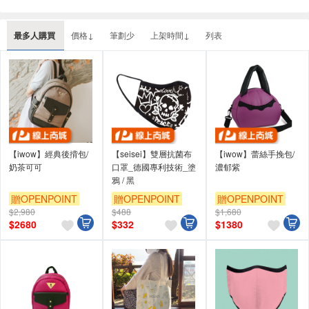
最多人購買
價格↓
筆劃少
上架時間↓
列表
【iwow】經典後揹包/
【seisei】雙層抗菌布
【iwow】蕾絲手挽包/
奶茶可可
口罩_德國專利技術_塗
濃郁紫
鴉 / 黑
贈OPENPOINT
贈OPENPOINT
贈OPENPOINT
$2,980
$488
$1,680
$
2680
$
332
$
1380