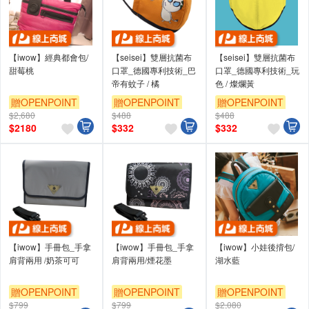
【iwow】經典都會包/
【seisei】雙層抗菌布
【seisei】雙層抗菌布
甜莓桃
口罩_德國專利技術_巴
口罩_德國專利技術_玩
帝有蚊子 / 橘
色 / 燦爛黃
贈OPENPOINT
贈OPENPOINT
贈OPENPOINT
$2,680
$488
$488
$
2180
$
332
$
332
【iwow】手冊包_手拿
【iwow】手冊包_手拿
【iwow】小娃後揹包/
肩背兩用 /奶茶可可
肩背兩用/煙花墨
湖水藍
贈OPENPOINT
贈OPENPOINT
贈OPENPOINT
$799
$799
$2,080