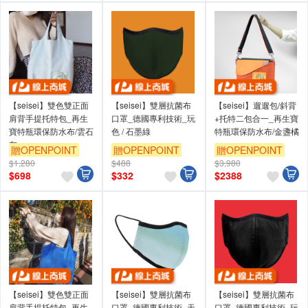
【seisei】雙色雙正面
【seisei】雙層抗菌布
【seisei】遛遛包/斜背
肩背手提托特包_再生
口罩_德國專利技術_玩
+托特二包合一_再生寶
寶特瓶環保防水布/雲石
色 / 石墨綠
特瓶環保防水布/金盞橘
灰
贈OPENPOINT
贈OPENPOINT
贈OPENPOINT
$1,280
$488
$3,980
$
698
$
332
$
2388
【seisei】雙色雙正面
【seisei】雙層抗菌布
【seisei】雙層抗菌布
肩背手提托特包_再生
口罩_德國專利技術_天
口罩_德國專利技術_玩