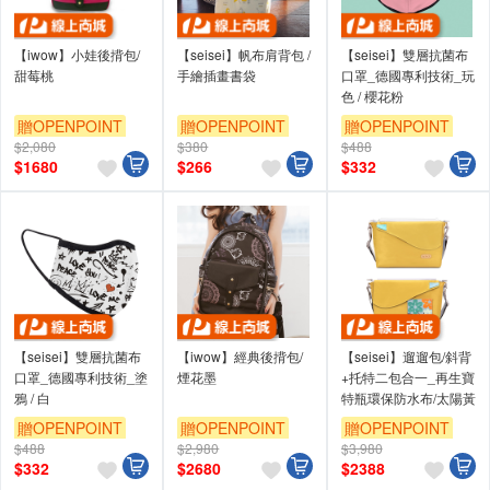
【iwow】小娃後揹包/
【seisei】帆布肩背包 /
【seisei】雙層抗菌布
甜莓桃
手繪插畫書袋
口罩_德國專利技術_玩
色 / 櫻花粉
贈OPENPOINT
贈OPENPOINT
贈OPENPOINT
$2,080
$380
$488
$
1680
$
266
$
332
【seisei】雙層抗菌布
【iwow】經典後揹包/
【seisei】遛遛包/斜背
口罩_德國專利技術_塗
煙花墨
+托特二包合一_再生寶
鴉 / 白
特瓶環保防水布/太陽黃
贈OPENPOINT
贈OPENPOINT
贈OPENPOINT
$488
$2,980
$3,980
$
332
$
2680
$
2388