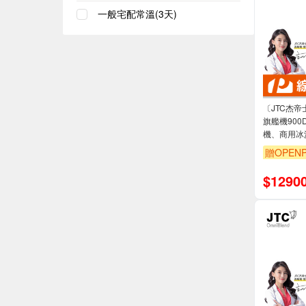
一般宅配常溫(3天)
〔JTC杰
旗艦機90
機、商用冰
贈OPENP
$
1290