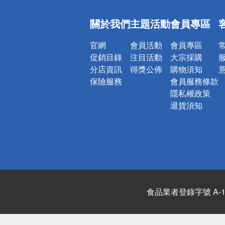
偏遠地區配
關於我們
主題活動
會員專區
詐騙網頁！
官網
會員活動
會員專區
促銷目錄
注目活動
大宗採購
分店資訊
得獎公佈
購物須知
保險服務
會員服務條款
隱私權政策
退貨須知
食品業者登錄字號 A-122