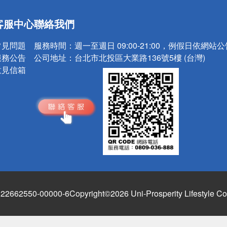
送
客服中心
聯絡我們
請小心！
常見問題
服務時間：
週一至週日 09:00-21:00，例假日依網站
服務公告
公司地址：
台北市北投區大業路136號5樓 (台灣)
意見信箱
662550-00000-6
Copyright©2026 Uni-Prosperity Lifestyle Co