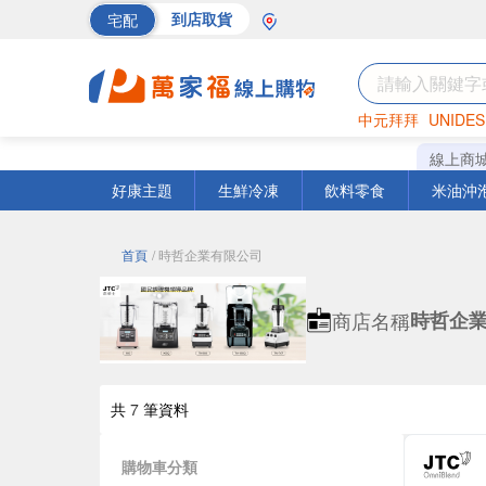
宅配
到店取貨
中元拜拜
UNIDES
巧克力
罐頭
海苔
線上商
好康主題
生鮮冷凍
飲料零食
米油沖
首頁
/ 時哲企業有限公司
商店名稱
時哲企
共
7
筆資料
購物車分類