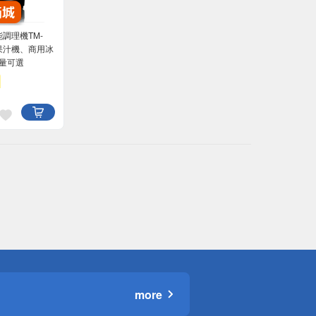
能調理機TM-
果汁機、商用冰
容量可選
more