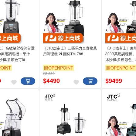
帝士〕高敏敏營養師首選
〔JTC杰帝士〕三匹馬力全食物萬
〔JTC杰帝士〕萬
0D萬用調理機、果汁
用調理機-2L圓杯TM-788
800B萬用調理機
沙機/多顏色可選
冰沙機/多種顏色
OINT
贈OPENPOINT
贈OPENPOINT
$5,650
0
$
4490
$
9499