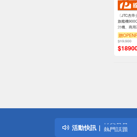
〔JTC杰
旗艦機900
汁機、商用
贈OPENP
$19,900
$
1890
偏遠地區配
詐騙網頁！
得獎公告
活動快訊
熱門話題
銀行優惠