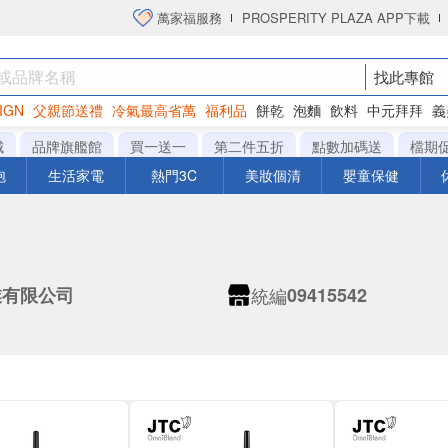
萬家福服務
PROSPERITY PLAZA APP下載
找此專館
IGN
父親節送禮
冷氣最高省萬
福利品
餅乾
泡麵
飲料
中元拜拜
義
洋芋片
城
品牌旗艦館
買一送一
第二件五折
點數加碼送
檔期
泡
生活家電
熱門3C
美妝個清
嬰童保健
統編
業有限公司
09415542