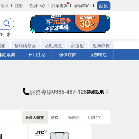
結帳
登入
註冊
會員中心
訂單查詢
購物車(0)
美
米
促銷
整箱購划算
活動總覽
家速配
超商取貨
休閒娛樂
日用生活
傢俱寢飾
服飾鞋包
服務專線
0965-497-128
詳細說明
最多人購買
價格↓
筆劃少
上架時間↓