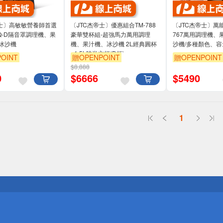
帝士〕高敏敏營養師首選
〔JTC杰帝士〕優惠組合TM-788
〔JTC杰帝士〕萬
Q-D隔音罩調理機、果
豪華雙杯組-超強馬力萬用調理
767萬用調理機、
冰沙機
機、果汁機、冰沙機 2L經典圓杯
沙機/多種顏色、
+1.5L時尚方杯(D杯)
OINT
贈OPENPOINT
贈OPENPOINT
$8,888
0
$
6666
$
5490
1
送
請小心！