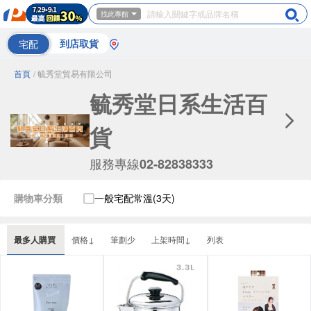
找此專館
宅配
到店取貨
首頁
/ 毓秀堂貿易有限公司
毓秀堂日系生活百
貨
服務專線
02-82838333
購物車分類
一般宅配常溫(3天)
最多人購買
價格↓
筆劃少
上架時間↓
列表