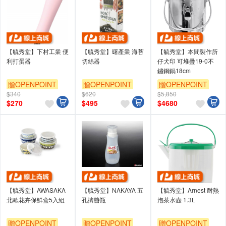
【毓秀堂】下村工業 便
【毓秀堂】曙產業 海苔
【毓秀堂】本間製作所
利打蛋器
切絲器
仔犬印 可堆疊19-0不
鏽鋼鍋18cm
贈OPENPOINT
贈OPENPOINT
贈OPENPOINT
$340
$620
$5,850
$
270
$
495
$
4680
【毓秀堂】AWASAKA
【毓秀堂】NAKAYA 五
【毓秀堂】Arnest 耐熱
北歐花卉保鮮盒5入組
孔擠醬瓶
泡茶水壺 1.3L
贈OPENPOINT
贈OPENPOINT
贈OPENPOINT