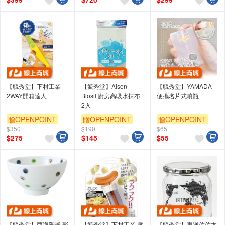
【毓秀堂】下村工業
【毓秀堂】Aisen
【毓秀堂】YAMADA
2WAY開箱達人
Biosil 廚房高吸水抹布
便攜名片式噴瓶
2入
贈OPENPOINT
贈OPENPOINT
贈OPENPOINT
$350
$190
$65
$
275
$
145
$
55
【毓秀堂】西海陶器 彩
【毓秀堂】下村工業 壓
【毓秀堂】東洋佐佐木