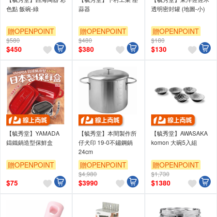
色點 飯碗-綠
蒜器
透明密封罐 (地圖-小)
贈OPENPOINT
贈OPENPOINT
贈OPENPOINT
$580
$480
$180
$
450
$
380
$
130
【毓秀堂】YAMADA
【毓秀堂】本間製作所
【毓秀堂】AWASAKA
鑄鐵鍋造型保鮮盒
仔犬印 19-0不鏽鋼鍋
komon 大碗5入組
24cm
贈OPENPOINT
贈OPENPOINT
贈OPENPOINT
$4,980
$1,730
$
75
$
3990
$
1380