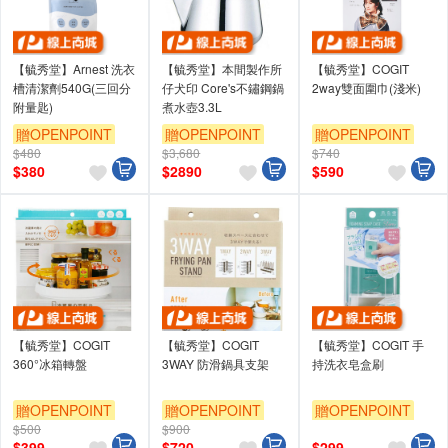
【毓秀堂】Arnest 洗衣
【毓秀堂】本間製作所
【毓秀堂】COGIT
槽清潔劑540G(三回分
仔犬印 Core's不鏽鋼鍋
2way雙面圍巾(淺米)
附量匙)
煮水壺3.3L
贈OPENPOINT
贈OPENPOINT
贈OPENPOINT
$480
$3,680
$740
$
380
$
2890
$
590
【毓秀堂】COGIT
【毓秀堂】COGIT
【毓秀堂】COGIT 手
360°冰箱轉盤
3WAY 防滑鍋具支架
持洗衣皂盒刷
贈OPENPOINT
贈OPENPOINT
贈OPENPOINT
$500
$900
$
399
$
720
$
299