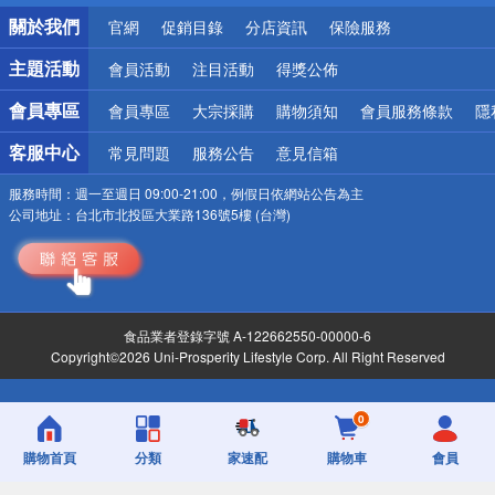
銀行優惠
關於我們
官網
促銷目錄
分店資訊
保險服務
偏遠地區配送
詐騙網頁！請小心！
主題活動
會員活動
注目活動
得獎公佈
會員專區
會員專區
大宗採購
購物須知
會員服務條款
隱
客服中心
常見問題
服務公告
意見信箱
服務時間：
週一至週日 09:00-21:00，例假日依網站公告為主
公司地址：
台北市北投區大業路136號5樓 (台灣)
食品業者登錄字號 A-122662550-00000-6
Copyright©2026 Uni-Prosperity Lifestyle Corp. All Right Reserved
0
購物首頁
分類
家速配
購物車
會員