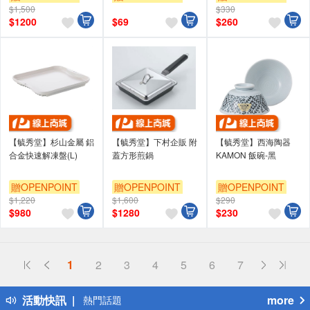
$1,500
$330
$
1200
$
69
$
260
【毓秀堂】杉山金屬 鋁
【毓秀堂】下村企販 附
【毓秀堂】西海陶器
合金快速解凍盤(L)
蓋方形煎鍋
KAMON 飯碗-黑
贈OPENPOINT
贈OPENPOINT
贈OPENPOINT
$1,220
$1,600
$290
$
980
$
1280
$
230
偏遠地區配送
1
2
3
4
5
6
7
詐騙網頁！請小心！
得獎公告
活動快訊
more
熱門話題