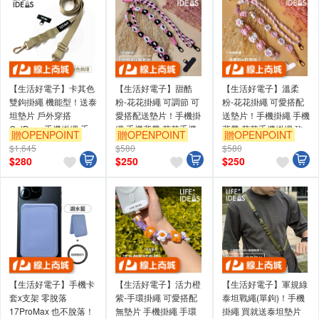
【生活好電子】卡其色
【生活好電子】甜酷
【生活好電子】溫柔
雙鉤掛繩 機能型！送泰
粉-花花掛繩 可調節 可
粉-花花掛繩 可愛搭配
坦墊片 戶外穿搭
愛搭配送墊片！手機掛
送墊片！手機掛繩 手機
OutDoor 手機掛繩 手
繩 手機背帶 花花手機
背帶 花花手機掛繩 玫
贈OPENPOINT
贈OPENPOINT
贈OPENPOINT
機背帶 手機繩 掛繩
掛繩 玫瑰金鉤 手機背
瑰金鉤 手機背繩 手機
$1,645
$580
$580
繩 手機背繩 手機鍊 手
背繩 手機鍊 手機掛繩
$
280
$
250
$
250
機掛繩斜背
斜背
【生活好電子】手機卡
【生活好電子】活力橙
【生活好電子】軍規綠
套x支架 零脫落
紫-手環掛繩 可愛搭配
泰坦戰繩(單鉤)！手機
17ProMax 也不脫落！
無墊片 手機掛繩 手環
掛繩 買就送泰坦墊片