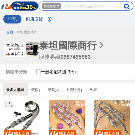
找此專館
宅配
到店取貨
首頁
/ 泰坦國際商行
泰坦國際商行
服務專線
0987495963
購物車分類
一般宅配常溫(3天)
最多人購買
價格↓
筆劃少
上架時間↓
列表