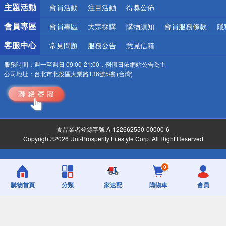
詐騙網頁！請小心！
主題活動
會員活動
注目活動
得獎公佈
會員專區
會員專區
大宗採購
購物須知
會員服務條款
隱
客服中心
常見問題
服務公告
意見信箱
服務時間：
週一至週日 09:00-21:00，例假日依網站公告為主
公司地址：
台北市北投區大業路136號5樓 (台灣)
食品業者登錄字號 A-122662550-00000-6
Copyright©2026 Uni-Prosperity Lifestyle Corp. All Right Reserved
0
購物首頁
分類
家速配
購物車
會員