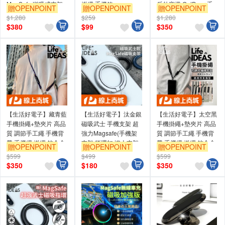
MagSafe 磁吸式支架
掛繩 手機鍊
戶外穿搭 OutDoor 手
贈OPENPOINT
贈OPENPOINT
贈OPENPOINT
皮革質感 卡套 卡包 卡
機掛繩 手機背帶 手機
$1,280
$259
$1,280
夾 適用
繩 掛繩 鋅合金 不生
$
380
$
99
$
350
iPhone/Android-湖水
鏽！
藍
【生活好電子】藏青藍
【生活好電子】汰金銀
【生活好電子】太空黑
手機掛繩+墊夾片 高品
磁吸武士 手機支架 超
手機掛繩+墊夾片 高品
質 調節手工繩 手機背
強力Magsafe(手機架
質 調節手工繩 手機背
帶 手機繩 掛繩 鋅合金
支架 指環扣 懶人支架
帶 手機繩 掛繩 鋅合金
贈OPENPOINT
贈OPENPOINT
贈OPENPOINT
絕不生鏽！
磁吸支架 背貼支架)
絕不生鏽！
$599
$499
$599
$
350
$
180
$
350