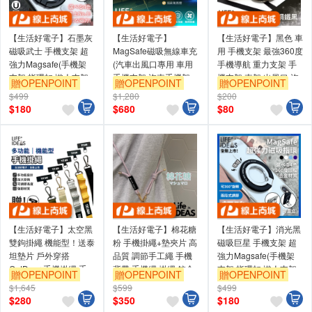
【生活好電子】石墨灰
【生活好電子】
【生活好電子】黑色 車
磁吸武士 手機支架 超
MagSafe磁吸無線車充
用 手機支架 最強360度
強力Magsafe(手機架
(汽車出風口專用 車用
手機導航 重力支架 手
支架 指環扣 懶人支架
手機支架 汽車手機架
機支架 車架 出風口 汽
贈OPENPOINT
贈OPENPOINT
贈OPENPOINT
磁吸支架 背貼支架)
車載支架) 黑色
車支架 廚房立架
$499
$1,280
$200
$
180
$
680
$
80
【生活好電子】太空黑
【生活好電子】棉花糖
【生活好電子】消光黑
雙鉤掛繩 機能型！送泰
粉 手機掛繩+墊夾片 高
磁吸巨星 手機支架 超
坦墊片 戶外穿搭
品質 調節手工繩 手機
強力Magsafe(手機架
OutDoor 手機掛繩 手
背帶 手機繩 掛繩 鋅合
支架 指環扣 懶人支架
贈OPENPOINT
贈OPENPOINT
贈OPENPOINT
機背帶 手機繩 掛繩
金 絕不生鏽！
磁吸支架 背貼支架)
$1,645
$599
$499
$
280
$
350
$
180