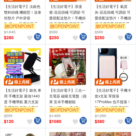
【生活好電子】汰銀色
【生活好電子】浪漫
【生活好電子】氣質
雙鉤掛繩 機能型！送泰
紫-花花掛繩 可調節 可
灰-花花掛繩 可調節 可
坦墊片 戶外穿搭
愛搭配送墊片！手機掛
愛搭配送墊片！手機掛
OutDoor 手機掛繩 手
繩 手機背帶 花花手機
繩 手機背帶 花花手機
贈OPENPOINT
贈OPENPOINT
贈OPENPOINT
機背帶 手機繩 掛繩
掛繩 玫瑰金鉤 手機背
掛繩 玫瑰金鉤 手機背
$1,645
$580
$580
繩 手機背繩 手機鍊 手
繩 手機背繩 手機鍊 手
$
280
$
250
$
250
機掛繩斜背
機掛繩斜背
【生活好電子】銀色 車
【生活好電子】三合一
【生活好電子】手機卡
用 手機支架 最強1440
充電器 磁吸充電盤（蘋
套x支架 零脫落
度 手機導航 重力支架
果 安卓手機都能
17ProMax 也不脫落！
手機支架 車架 出風口
用！)IPhone 8-17
MagSafe 磁吸式支架
贈OPENPOINT
贈OPENPOINT
贈OPENPOINT
汽車支架 廚房立架
Watch6-10 Airpods
皮革質感 卡套 卡包 卡
$299
$1,480
$1,280
MagSafe Type-c - 銀河
夾 適用
$
120
$
1080
$
380
白
iPhone/Android-甜心
粉