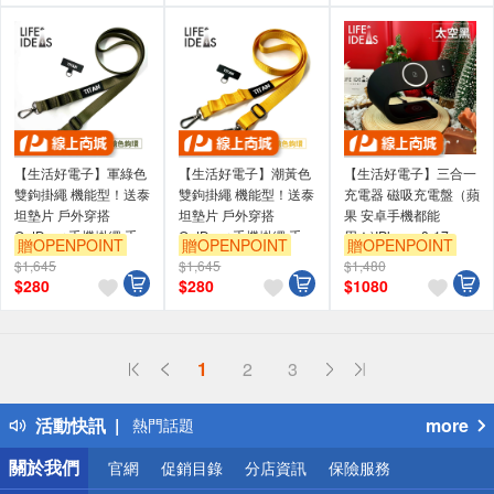
【生活好電子】軍綠色
【生活好電子】潮黃色
【生活好電子】三合一
雙鉤掛繩 機能型！送泰
雙鉤掛繩 機能型！送泰
充電器 磁吸充電盤（蘋
坦墊片 戶外穿搭
坦墊片 戶外穿搭
果 安卓手機都能
OutDoor 手機掛繩 手
OutDoor 手機掛繩 手
用！)IPhone 8-17
贈OPENPOINT
贈OPENPOINT
贈OPENPOINT
機背帶 手機繩 掛繩
機背帶 手機繩 掛繩
Watch6-10 Airpods
$1,645
$1,645
$1,480
MagSafe Type-c - 黑色
$
280
$
280
$
1080
偏遠地區配送
1
2
3
詐騙網頁！請小心！
得獎公告
活動快訊
more
熱門話題
銀行優惠
關於我們
官網
促銷目錄
分店資訊
保險服務
偏遠地區配送