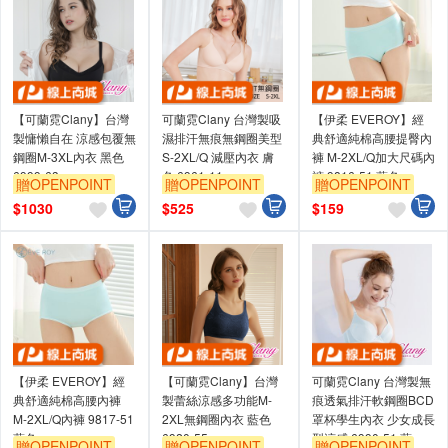
【可蘭霓Clany】台灣
可蘭霓Clany 台灣製吸
【伊柔 EVEROY】經
製慵懶自在 涼感包覆無
濕排汗無痕無鋼圈美型
典舒適純棉高腰提臀內
鋼圈M-3XL內衣 黑色
S-2XL/Q 減壓內衣 膚
褲 M-2XL/Q加大尺碼內
6999-63
色 6961-11
褲 9816-51 藍色
贈OPENPOINT
贈OPENPOINT
贈OPENPOINT
訂單滿699享95折
訂單滿699享95折
訂單滿699享95折
$
1030
$
525
$
159
【伊柔 EVEROY】經
【可蘭霓Clany】台灣
可蘭霓Clany 台灣製無
典舒適純棉高腰內褲
製蕾絲涼感多功能M-
痕透氣排汗軟鋼圈BCD
M-2XL/Q內褲 9817-51
2XL無鋼圈內衣 藍色
罩杯學生內衣 少女成長
藍色
6920-55
型涼感 6990-51 藍
贈OPENPOINT
贈OPENPOINT
贈OPENPOINT