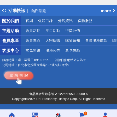
得獎公告
活動快訊
more
熱門話題
銀行優惠
關於我們
官網
促銷目錄
分店資訊
保險服務
偏遠地區配送
詐騙網頁！請小心！
主題活動
會員活動
注目活動
得獎公佈
會員專區
會員專區
大宗採購
購物須知
會員服務條款
隱
客服中心
常見問題
服務公告
意見信箱
服務時間：
週一至週日 09:00-21:00，例假日依網站公告為主
公司地址：
台北市北投區大業路136號5樓 (台灣)
食品業者登錄字號 A-122662550-00000-6
Copyright©2026 Uni-Prosperity Lifestyle Corp. All Right Reserved
0