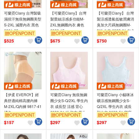
可蘭霓Clany 台灣製吸
【可蘭霓Clany】台灣
【可蘭霓Clany】 台灣
濕排汗無痕無鋼圈美型
製蕾絲涼感多功能M-
製涼感透氣低敏潤膚消
S-2XL 減壓內衣 黑色
2XL無鋼圈內衣 膚色
臭加大尺碼無鋼圈M-
6961-63
6920-15
3XL內衣 6922-61 灰色
贈OPENPOINT
贈OPENPOINT
贈OPENPOINT
訂單滿699享95折
訂單滿699享95折
訂單滿699享95折
$
525
$
675
$
750
【伊柔 EVEROY】經
可蘭霓Clany 無痕無鋼
可蘭霓Clany 小貓咪冰
典舒適純棉高腰內褲
圈少女S-Q/2XL 學生內
礦涼感無鋼圈少女S-
M-2XL/Q內褲 9817-41
衣 成長型 涼感 背心
Q/2XL 學生內衣 成長
橘色
6988-31 粉 胸衣 學生
型內衣 8038-51 寶寶
贈OPENPOINT
贈OPENPOINT
贈OPENPOINT
背心 透氣
藍 胸衣 背心
訂單滿699享95折
訂單滿699享95折
訂單滿699享95折
$
157
$
297
$
297