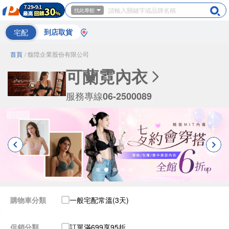
找此專館
宅配
到店取貨
首頁
/ 馥陞企業股份有限公司
可蘭霓內衣
服務專線
06-2500089
購物車分類
一般宅配常溫(3天)
促銷分類
訂單滿699享95折