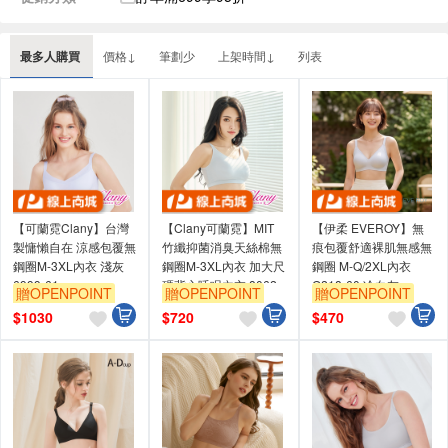
最多人購買
價格↓
筆劃少
上架時間↓
列表
【可蘭霓Clany】台灣
【Clany可蘭霓】MIT
【伊柔 EVEROY】無
製慵懶自在 涼感包覆無
竹纖抑菌消臭天絲棉無
痕包覆舒適裸肌無感無
鋼圈M-3XL內衣 淺灰
鋼圈M-3XL內衣 加大尺
鋼圈 M-Q/2XL內衣
6999-61
碼背心睡眠內衣 8062-
G218-60 冷白灰
贈OPENPOINT
贈OPENPOINT
贈OPENPOINT
63 黑色 8062-61 灰色
訂單滿699享95折
訂單滿699享95折
訂單滿699享95折
$
1030
$
720
$
470