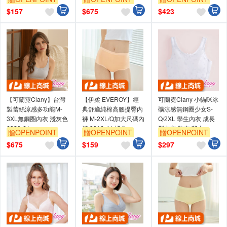
訂單滿699享95折
訂單滿699享95折
訂單滿699享95折
$
157
$
675
$
423
【可蘭霓Clany】台灣
【伊柔 EVEROY】經
可蘭霓Clany 小貓咪冰
製蕾絲涼感多功能M-
典舒適純棉高腰提臀內
礦涼感無鋼圈少女S-
3XL無鋼圈內衣 淺灰色
褲 M-2XL/Q加大尺碼內
Q/2XL 學生內衣 成長
6920-61
褲 9816-41 橘色
型內衣 胸衣 背心
贈OPENPOINT
贈OPENPOINT
贈OPENPOINT
8038-61 雲朵灰
訂單滿699享95折
訂單滿699享95折
訂單滿699享95折
$
675
$
159
$
297