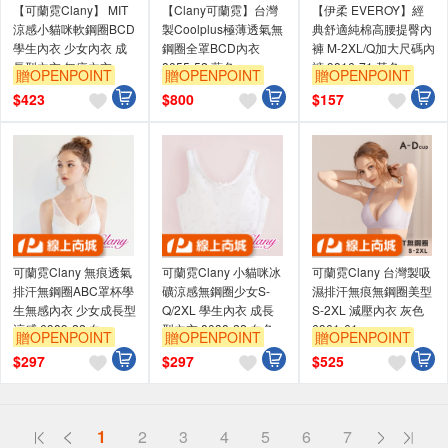
【可蘭霓Clany】 MIT
【Clany可蘭霓】台灣
【伊柔 EVEROY】經
涼感小貓咪軟鋼圈BCD
製Coolplus極薄透氣無
典舒適純棉高腰提臀內
學生內衣 少女內衣 成
鋼圈全罩BCD內衣
褲 M-2XL/Q加大尺碼內
長型內衣 無痕內衣
8055-52 藍色
褲 9816-71 黃色
贈OPENPOINT
贈OPENPOINT
贈OPENPOINT
8050-31 粉色
訂單滿699享95折
訂單滿699享95折
訂單滿699享95折
$
423
$
800
$
157
可蘭霓Clany 無痕透氣
可蘭霓Clany 小貓咪冰
可蘭霓Clany 台灣製吸
排汗無鋼圈ABC罩杯學
礦涼感無鋼圈少女S-
濕排汗無痕無鋼圈美型
生無感內衣 少女成長型
Q/2XL 學生內衣 成長
S-2XL 減壓內衣 灰色
涼感 6989-22 白
型內衣 8038-22 白色
6961-61
贈OPENPOINT
贈OPENPOINT
贈OPENPOINT
胸衣 背心
訂單滿699享95折
訂單滿699享95折
訂單滿699享95折
$
297
$
297
$
525
偏遠地區配送
1
2
3
4
5
6
7
詐騙網頁！請小心！