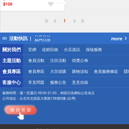
$126
偏遠地區配送
1
詐騙網頁！請小心！
得獎公告
活動快訊
more
熱門話題
銀行優惠
關於我們
官網
促銷目錄
分店資訊
保險服務
偏遠地區配送
詐騙網頁！請小心！
主題活動
會員活動
注目活動
得獎公佈
會員專區
會員專區
大宗採購
購物須知
會員服務條款
隱
客服中心
常見問題
服務公告
意見信箱
服務時間：
週一至週日 09:00-21:00，例假日依網站公告為主
公司地址：
台北市北投區大業路136號5樓 (台灣)