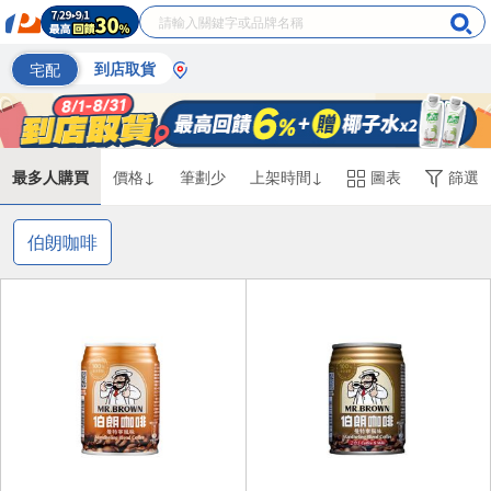
宅配
到店取貨
最多人購買
價格↓
筆劃少
上架時間↓
圖表
篩選
伯朗咖啡