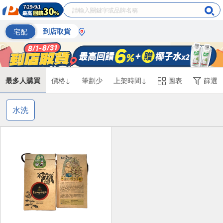
宅配
到店取貨
最多人購買
價格↓
筆劃少
上架時間↓
圖表
篩選
水洗