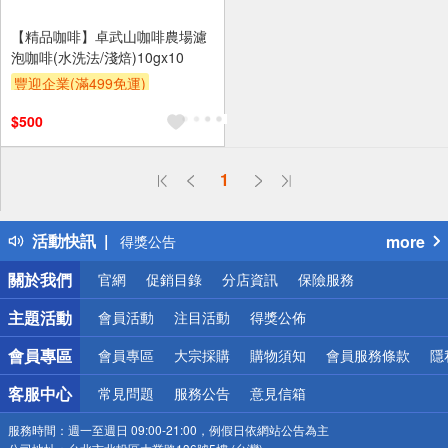
【精品咖啡】卓武山咖啡農場濾
泡咖啡(水洗法/淺焙)10gx10
豐迎企業(滿499免運)
$500
1
偏遠地區配送
詐騙網頁！請小心！
活動快訊
more
得獎公告
熱門話題
關於我們
官網
促銷目錄
分店資訊
保險服務
銀行優惠
偏遠地區配送
主題活動
會員活動
注目活動
得獎公佈
詐騙網頁！請小心！
會員專區
會員專區
大宗採購
購物須知
會員服務條款
隱
客服中心
常見問題
服務公告
意見信箱
服務時間：
週一至週日 09:00-21:00，例假日依網站公告為主