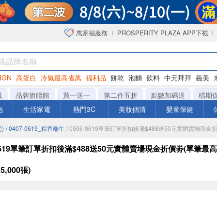
萬家福服務
PROSPERITY PLAZA APP下載
IGN
高蛋白
冷氣最高省萬
福利品
餅乾
泡麵
飲料
中元拜拜
義美
洋芋片
城
品牌旗艦館
買一送一
第二件五折
點數加碼送
檔期
泡
生活家電
熱門3C
美妝個清
嬰童保健
)
/ 0407-0619_粽香端午
/ 0506-0619單筆訂單折扣後滿$488送50元實體賣場現金
-0619單筆訂單折扣後滿$488送50元實體賣場現金折價劵(單筆最
,000張)