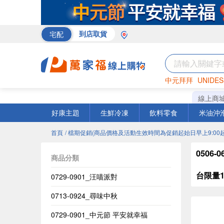
宅配
到店取貨
中元拜拜
UNIDES
巧克力
罐頭
海苔
線上商
好康主題
生鮮冷凍
飲料零食
米油沖
首頁
/ 檔期促銷(商品價格及活動生效時間為促銷起始日早上9:00起
0506
商品分類
台限量15
0729-0901_汪喵派對
0713-0924_尋味中秋
0729-0901_中元節 平安就幸福