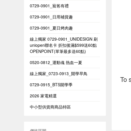
0729-0901_寵爸有禮
0729-0901_日用補貨趣
0729-0901_夏日烤肉趣
線上獨家 0729-0901_UNIDESIGN​ 刷
uniopen聯名卡 折扣後滿$599送60點
OPENPOINT(單筆最多送60點)​
0520-0812_運動魂 熱血一夏
線上獨家_0723-0913_開學早鳥
To 
0729-0915_BTS開學季
2026 家電精選
中小型供貨商商品特區
價格區間