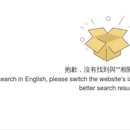
抱歉，沒有找到與""相
search in English, please switch the website’s 
better search resul