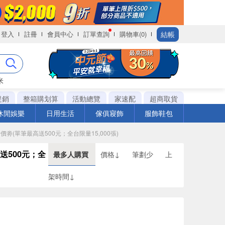
結帳
登入
註冊
會員中心
訂單查詢
購物車(0)
米
促銷
整箱購划算
活動總覽
家速配
超商取貨
休閒娛樂
日用生活
傢俱寢飾
服飾鞋包
折價劵(單筆最高送500元；全台限量15,000張)
高送500元；全
最多人購買
價格↓
筆劃少
上
架時間↓