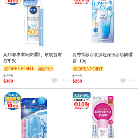
妮維雅專業級防曬乳_敏弱益膚
曼秀雷敦水潤肌超保濕水感防曬
SPF50
露110g
贈OPENPOINT
滿額9折
贈OPENPOINT
贈$200
$ 395
$ 349
贈OPENPOINT
滿額9折
$369
$269
贈$200