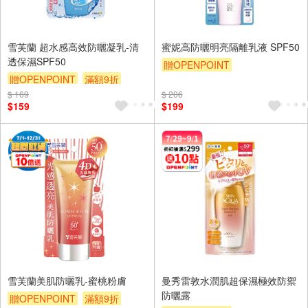
雪芙蘭 超水感高效防曬凝乳-清
蜜妮高防曬明亮隔離乳液 SPF50
透保濕SPF50
贈OPENPOINT
贈OPENPOINT
滿額9折
贈OPENPOINT
滿額9折
$ 169
贈$200
$ 206
贈$200
$159
$199
雪芙蘭美肌防曬乳-蜜桃粉膚
曼秀雷敦水潤肌超保濕極效防禦
防曬露
贈OPENPOINT
滿額9折