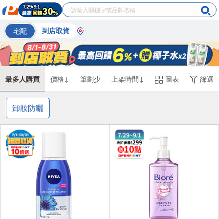
宅配
到店取貨
最多人購買
價格↓
筆劃少
上架時間↓
圖表
篩選
卸妝防曬