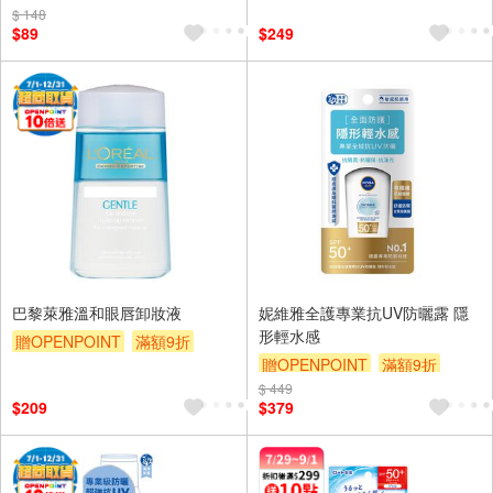
$ 148
$89
$249
巴黎萊雅溫和眼唇卸妝液
妮維雅全護專業抗UV防曬露 隱
形輕水感
贈OPENPOINT
滿額9折
贈OPENPOINT
滿額9折
贈$200
$ 449
贈$200
$209
$379