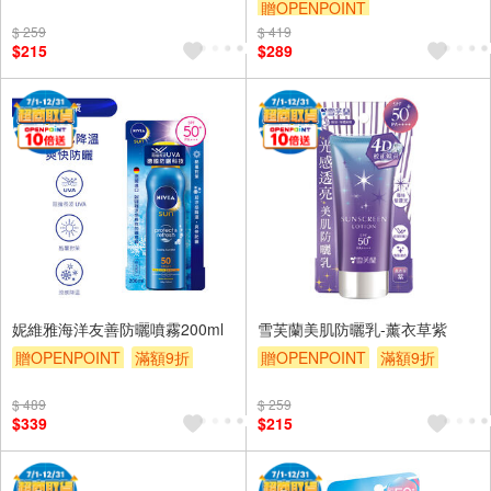
贈OPENPOINT
贈$200
$ 259
$ 419
贈OPENPOINT
滿額9折
$215
$289
贈$200
妮維雅海洋友善防曬噴霧200ml
雪芙蘭美肌防曬乳-薰衣草紫
贈OPENPOINT
滿額9折
贈OPENPOINT
滿額9折
贈$200
贈$200
$ 489
$ 259
$339
$215