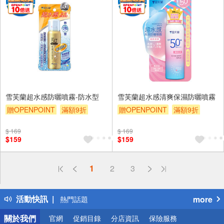
雪芙蘭超水感防曬噴霧-防水型
雪芙蘭超水感清爽保濕防曬噴霧
贈OPENPOINT
滿額9折
贈OPENPOINT
滿額9折
贈$200
贈$200
$ 169
$ 169
$159
$159
偏遠地區配送
1
2
3
詐騙網頁！請小心！
得獎公告
活動快訊
more
熱門話題
銀行優惠
關於我們
官網
促銷目錄
分店資訊
保險服務
偏遠地區配送