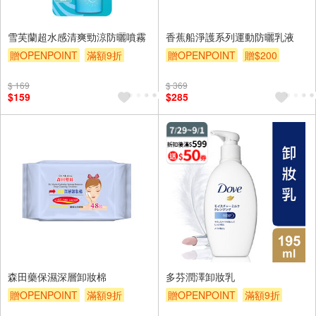
雪芙蘭超水感清爽勁涼防曬噴霧
香蕉船淨護系列運動防曬乳液
贈OPENPOINT
滿額9折
贈OPENPOINT
贈$200
贈$200
$ 169
$ 369
$159
$285
森田藥保濕深層卸妝棉
多芬潤澤卸妝乳
贈OPENPOINT
滿額9折
贈OPENPOINT
滿額9折
贈$200
滿額贈券
贈$200