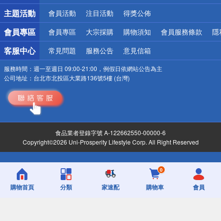
詐騙網頁！請小心！
主題活動
會員活動
注目活動
得獎公佈
會員專區
會員專區
大宗採購
購物須知
會員服務條款
隱
客服中心
常見問題
服務公告
意見信箱
服務時間：
週一至週日 09:00-21:00，例假日依網站公告為主
公司地址：
台北市北投區大業路136號5樓 (台灣)
食品業者登錄字號 A-122662550-00000-6
Copyright©2026 Uni-Prosperity Lifestyle Corp. All Right Reserved
0
購物首頁
分類
家速配
購物車
會員