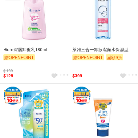
Biore深層卸粧乳180ml
萊雅三合一卸妝潔顏水保濕型
贈OPENPOINT
贈OPENPOINT
滿額9折
贈OPENPOINT
滿額9折
贈$200
$ 139
贈$200
$128
$399