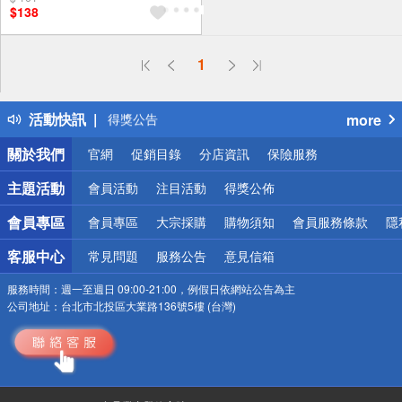
$138
1
偏遠地區配送
詐騙網頁！請小心！
得獎公告
活動快訊
more
熱門話題
銀行優惠
關於我們
官網
促銷目錄
分店資訊
保險服務
偏遠地區配送
詐騙網頁！請小心！
主題活動
會員活動
注目活動
得獎公佈
會員專區
會員專區
大宗採購
購物須知
會員服務條款
隱
客服中心
常見問題
服務公告
意見信箱
服務時間：
週一至週日 09:00-21:00，例假日依網站公告為主
公司地址：
台北市北投區大業路136號5樓 (台灣)