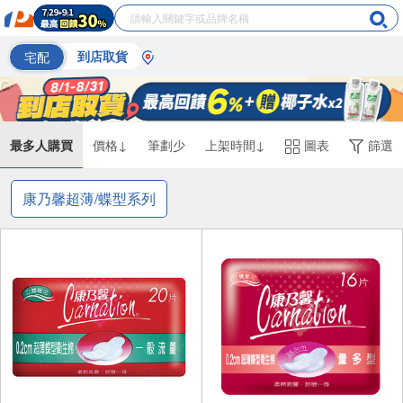
宅配
到店取貨
最多人購買
價格↓
筆劃少
上架時間↓
圖表
篩選
康乃馨超薄/蝶型系列