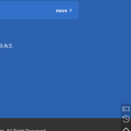
more
公告為主
rp. All Right Reserved