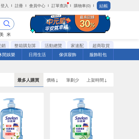
結帳
登入
註冊
會員中心
訂單查詢
購物車(0)
美
米
促銷
整箱購划算
活動總覽
家速配
超商取貨
休閒娛樂
日用生活
傢俱寢飾
服飾鞋包
最多人購買
價格↓
筆劃少
上架時間↓