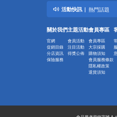
得獎公告
活動快訊
熱門話題
銀行優惠
偏遠地區配
關於我們
主題活動
會員專區
詐騙網頁！
官網
會員活動
會員專區
促銷目錄
注目活動
大宗採購
分店資訊
得獎公佈
購物須知
保險服務
會員服務條款
隱私權政策
退貨須知
食品業者登錄字號 A-122