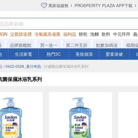
萬家福服務
PROSPERITY PLAZA APP下載
IGN
父親節送禮
冷氣最高省萬
福利品
餅乾
泡麵
飲料
中元拜拜
義
洋芋片
城
品牌旗艦館
買一送一
第二件五折
點數加碼送
檔期
泡
生活家電
熱門3C
美妝個清
嬰童保健
)
/ 0422-0528_夏日奇肌
/ 沙威隆抗菌保濕沐浴乳系列
抗菌保濕沐浴乳系列