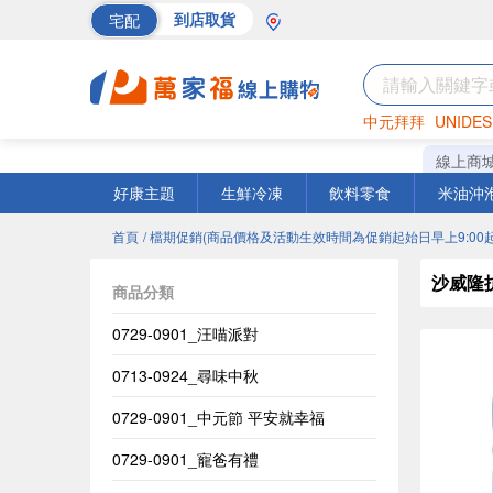
宅配
到店取貨
中元拜拜
UNIDES
巧克力
罐頭
海苔
線上商
好康主題
生鮮冷凍
飲料零食
米油沖
首頁
/ 檔期促銷(商品價格及活動生效時間為促銷起始日早上9:00起
沙威隆
商品分類
0729-0901_汪喵派對
0713-0924_尋味中秋
0729-0901_中元節 平安就幸福
0729-0901_寵爸有禮