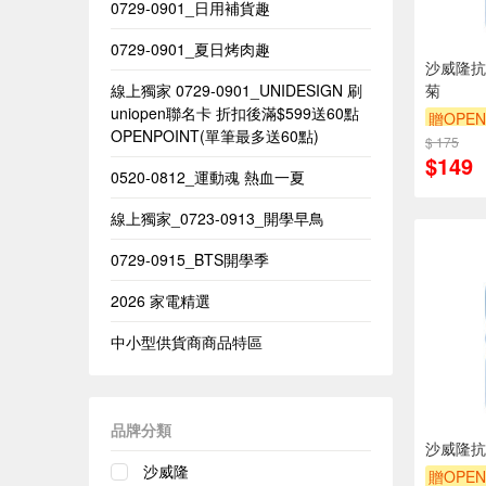
0729-0901_日用補貨趣
0729-0901_夏日烤肉趣
沙威隆抗
線上獨家 0729-0901_UNIDESIGN​ 刷
菊
uniopen聯名卡 折扣後滿$599送60點
贈OPEN
OPENPOINT(單筆最多送60點)​
$ 175
$149
0520-0812_運動魂 熱血一夏
線上獨家_0723-0913_開學早鳥
0729-0915_BTS開學季
2026 家電精選
中小型供貨商商品特區
品牌分類
沙威隆抗
沙威隆
贈OPEN