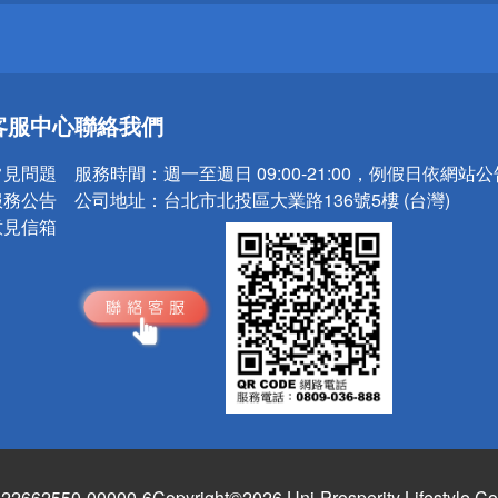
送
客服中心
聯絡我們
請小心！
常見問題
服務時間：
週一至週日 09:00-21:00，例假日依網站
服務公告
公司地址：
台北市北投區大業路136號5樓 (台灣)
意見信箱
662550-00000-6
Copyright©2026 Uni-Prosperity Lifestyle Co