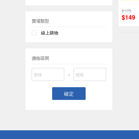
$ 175
$149
賣場類型
線上購物
價格區間
-
確定
偏遠地區配
詐騙網頁！