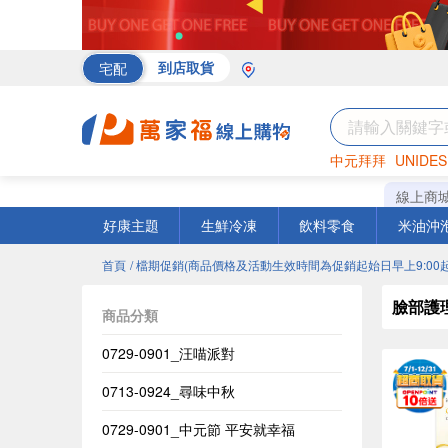
宅配
到店取貨
中元拜拜
UNIDES
海苔
巧克力
罐頭
線上商
好康主題
生鮮冷凍
飲料零食
米油沖
首頁
/ 檔期促銷(商品價格及活動生效時間為促銷起始日早上9:00起
臉部護
商品分類
0729-0901_汪喵派對
0713-0924_尋味中秋
0729-0901_中元節 平安就幸福