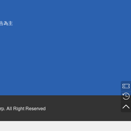
公告為主
rp. All Right Reserved