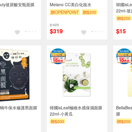
Beauty玻尿酸安瓶面膜
Melano CC美白化妝水
韓國is
22ml-
贈OPENPOINT
贈$200
贈$200
$ 428
$319
$15
蝸牛保水修護黑面膜
韓國isLeaf極緻水感保濕面膜
Bella
22ml-小黃瓜
膜
贈$200
贈$200