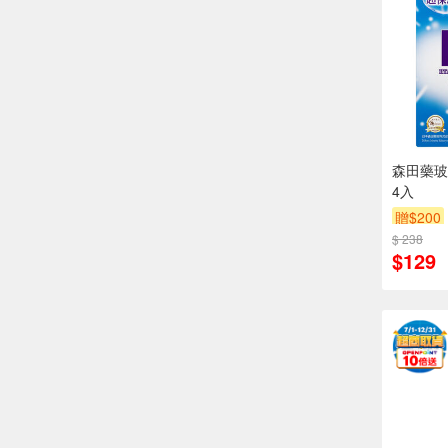
森田藥玻
4入
贈$200
$ 238
$129