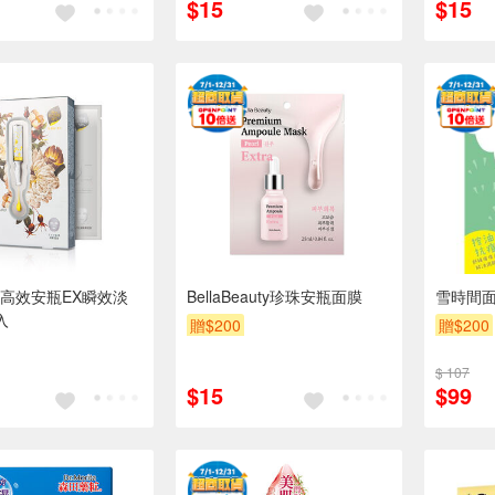
$15
$15
高效安瓶EX瞬效淡
BellaBeauty珍珠安瓶面膜
雪時間面
入
贈$200
贈$200
$ 107
$15
$99