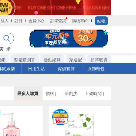
結帳
登入
註冊
會員中心
訂單查詢
購物車(0)
美
米
促銷
整箱購划算
活動總覽
家速配
超商取貨
休閒娛樂
日用生活
傢俱寢飾
服飾鞋包
最多人購買
價格↓
筆劃少
上架時間↓