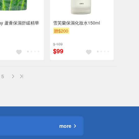
stay 蘆薈保濕舒緩精華
雪芙蘭保濕化妝水150ml
贈$200
$ 109
$99
5
more