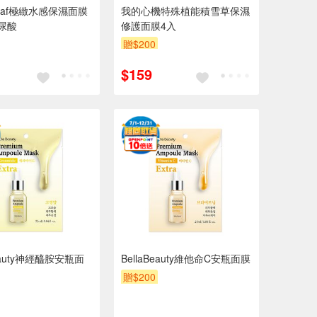
Leaf極緻水感保濕面膜
我的心機特殊植能積雪草保濕
玻尿酸
修護面膜4入
贈$200
$159
Beauty神經醯胺安瓶面
BellaBeauty維他命C安瓶面膜
贈$200