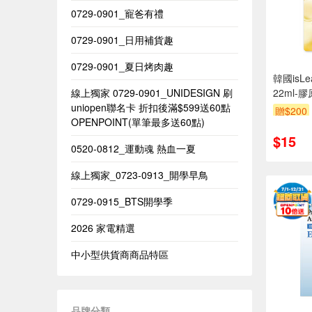
0729-0901_寵爸有禮
0729-0901_日用補貨趣
0729-0901_夏日烤肉趣
韓國isL
線上獨家 0729-0901_UNIDESIGN​ 刷
22ml-
uniopen聯名卡 折扣後滿$599送60點
贈$200
OPENPOINT(單筆最多送60點)​
$15
0520-0812_運動魂 熱血一夏
線上獨家_0723-0913_開學早鳥
0729-0915_BTS開學季
2026 家電精選
中小型供貨商商品特區
品牌分類