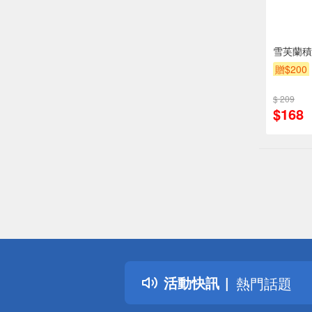
雪芙蘭積
贈$200
$ 209
$168
偏遠地區配
詐騙網頁！
得獎公告
活動快訊
熱門話題
銀行優惠