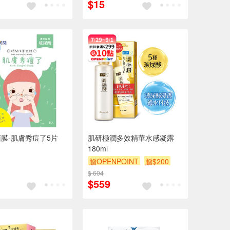
$15
膜-肌膚秀痘了5片
肌研極潤多效精華水感凝露
180ml
贈OPENPOINT
贈$200
$ 604
$559