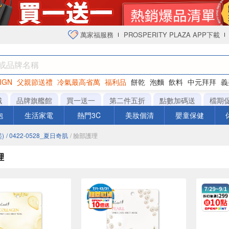
萬家福服務
PROSPERITY PLAZA APP下載
IGN
父親節送禮
冷氣最高省萬
福利品
餅乾
泡麵
飲料
中元拜拜
義
衛生紙
城
品牌旗艦館
買一送一
第二件五折
點數加碼送
檔期
泡
生活家電
熱門3C
美妝個清
嬰童保健
)
/ 0422-0528_夏日奇肌
/ 臉部護理
理