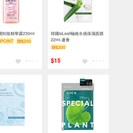
深層卸妝精華露230ml
韓國isLeaf極緻水感保濕面膜
22ml-蘆薈
POINT
贈$200
贈$200
$15