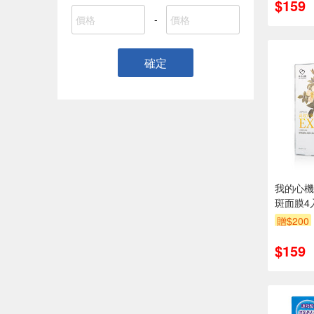
$159
-
確定
我的心機
斑面膜4
贈$200
$159