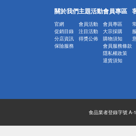
偏遠地區配
關於我們
主題活動
會員專區
詐騙網頁！
官網
會員活動
會員專區
促銷目錄
注目活動
大宗採購
分店資訊
得獎公佈
購物須知
保險服務
會員服務條款
隱私權政策
退貨須知
食品業者登錄字號 A-122