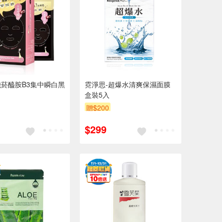
菸醯胺B3集中瞬白黑
霓淨思-超爆水清爽保濕面膜
盒裝5入
贈$200
$299