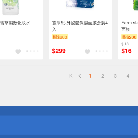
雪草濕敷化妝水
霓淨思-外泌體保濕面膜盒裝4
Farm 
入
面膜
贈$200
贈$200
$ 18
$299
$16
1
2
3
4
送
請小心！