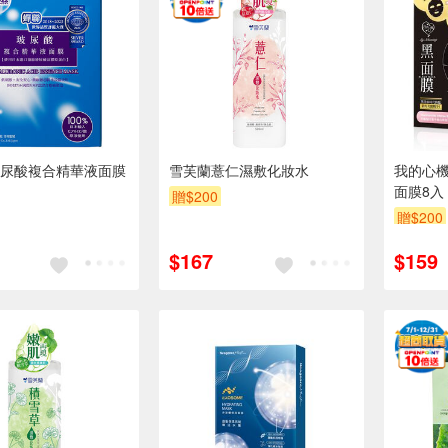
尿酸複合精華液面膜
雪芙蘭薏仁濕敷化妝水
我的心機
面膜8入
贈$200
贈$200
$167
$159