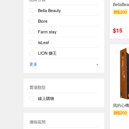
Bella
Bella Beauty
贈$200
Biore
$15
Farm stay
isLeaf
LION 獅王
更多
+
賣場類型
線上購物
我的心機
贈$200
價格區間