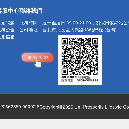
送
客服中心
聯絡我們
請小心！
常見問題
服務時間：
週一至週日 09:00-21:00，例假日依網站
服務公告
公司地址：
台北市北投區大業路136號5樓 (台灣)
意見信箱
662550-00000-6
Copyright©2026 Uni-Prosperity Lifestyle Co