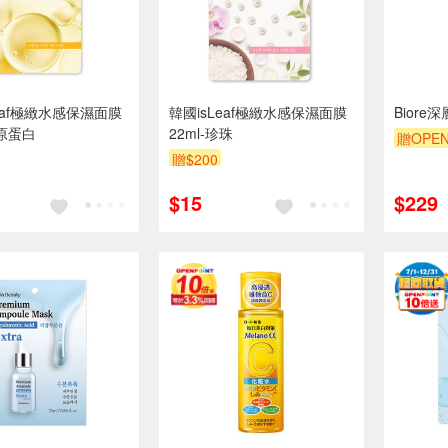
eaf極緻水感保濕面膜
韓國isLeaf極緻水感保濕面膜
Biore
膠原蛋白
22ml-珍珠
贈OPEN
贈$200
$15
$229