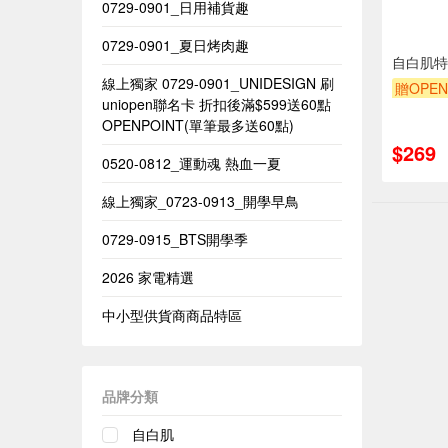
0729-0901_日用補貨趣
0729-0901_夏日烤肉趣
自白肌特
線上獨家 0729-0901_UNIDESIGN​ 刷
贈OPEN
uniopen聯名卡 折扣後滿$599送60點
OPENPOINT(單筆最多送60點)​
$269
0520-0812_運動魂 熱血一夏
線上獨家_0723-0913_開學早鳥
0729-0915_BTS開學季
2026 家電精選
中小型供貨商商品特區
品牌分類
自白肌