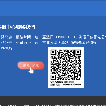
送
客服中心
聯絡我們
請小心！
常見問題
服務時間：
週一至週日 09:00-21:00，例假日依網站
服務公告
公司地址：
台北市北投區大業路136號5樓 (台灣)
意見信箱
662550-00000-6
Copyright©2026 Uni-Prosperity Lifestyle Co