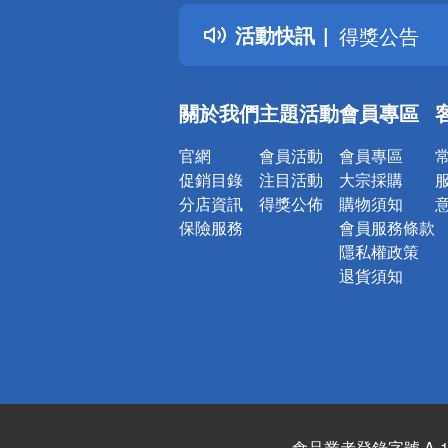
得獎公告
活動快訊
熱門話題
銀行優惠
偏遠地區配
關於我們
主題活動
會員專區
詐騙網頁！
官網
會員活動
會員專區
促銷目錄
注目活動
大宗採購
分店資訊
得獎公佈
購物須知
保險服務
會員服務條款
隱私權政策
退貨須知
食品業者登錄字號 A-122