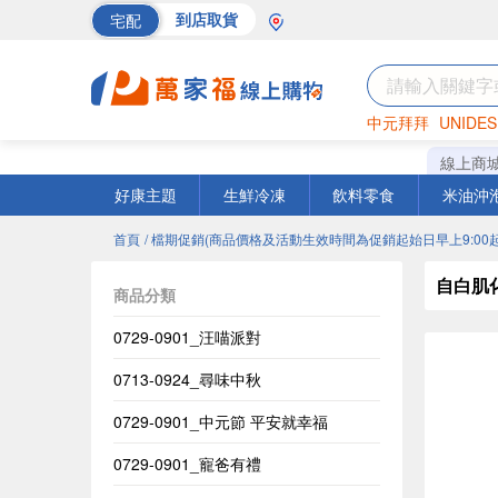
宅配
到店取貨
中元拜拜
UNIDES
巧克力
罐頭
海苔
線上商
好康主題
生鮮冷凍
飲料零食
米油沖
首頁
/ 檔期促銷(商品價格及活動生效時間為促銷起始日早上9:00起
自白肌
商品分類
0729-0901_汪喵派對
0713-0924_尋味中秋
0729-0901_中元節 平安就幸福
0729-0901_寵爸有禮