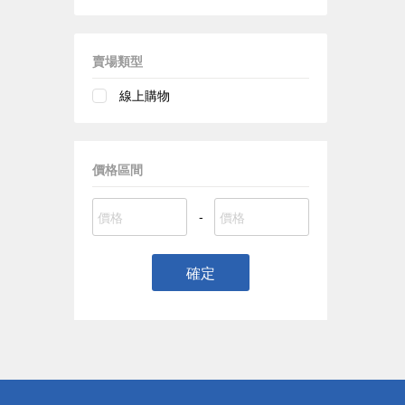
賣場類型
線上購物
價格區間
-
確定
偏遠地區配
詐騙網頁！