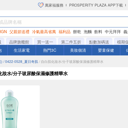
萬家福服務
PROSPERITY PLAZA APP下載
IGN
父親節送禮
冷氣最高省萬
福利品
餅乾
泡麵
飲料
中元拜拜
義
洋芋片
城
品牌旗艦館
買一送一
第二件五折
點數加碼送
檔期
泡
生活家電
熱門3C
美妝個清
嬰童保健
)
/ 0422-0528_夏日奇肌
/ 自白肌化妝水/分子玻尿酸保濕修護精華水
化妝水/分子玻尿酸保濕修護精華水