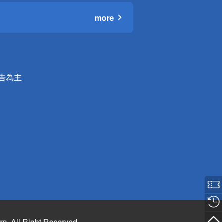
more
公告為主
rp. All Right Reserved