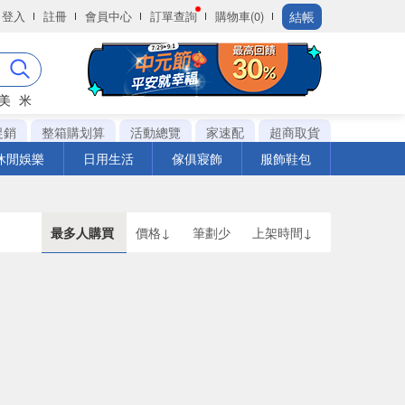
結帳
登入
註冊
會員中心
訂單查詢
購物車(0)
美
米
促銷
整箱購划算
活動總覽
家速配
超商取貨
休閒娛樂
日用生活
傢俱寢飾
服飾鞋包
最多人購買
價格↓
筆劃少
上架時間↓