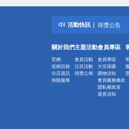
偏遠地區配
詐騙網頁！
得獎公告
活動快訊
熱門話題
銀行優惠
偏遠地區配
關於我們
主題活動
會員專區
詐騙網頁！
官網
會員活動
會員專區
促銷目錄
注目活動
大宗採購
分店資訊
得獎公佈
購物須知
保險服務
會員服務條款
隱私權政策
退貨須知