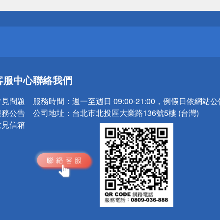
送
請小心！
送
客服中心
聯絡我們
請小心！
常見問題
服務時間：
週一至週日 09:00-21:00，例假日依網站
服務公告
公司地址：
台北市北投區大業路136號5樓 (台灣)
意見信箱