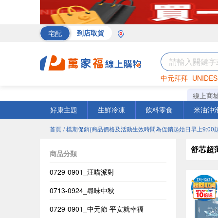
宅配
到店取貨
中元拜拜
UNIDES
罐頭
海苔
巧克力
線上商
好康主題
生鮮冷凍
飲料零食
米油沖
首頁
/ 檔期促銷(商品價格及活動生效時間為促銷起始日早上9:00起
舒芯超
商品分類
0729-0901_汪喵派對
0713-0924_尋味中秋
0729-0901_中元節 平安就幸福