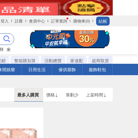
結帳
登入
註冊
會員中心
訂單查詢
購物車(0)
拜
米
促銷
整箱購划算
活動總覽
家速配
超商取貨
休閒娛樂
日用生活
傢俱寢飾
服飾鞋包
最多人購買
價格↓
筆劃少
上架時間↓