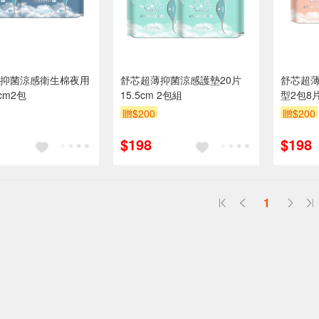
抑菌涼感衛生棉夜用
舒芯超薄抑菌涼感護墊20片
舒芯超
cm2包
15.5cm 2包組
型2包8片
贈$200
贈$200
$198
$198
1