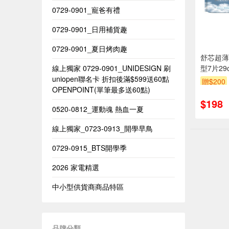
0729-0901_寵爸有禮
0729-0901_日用補貨趣
0729-0901_夏日烤肉趣
舒芯超薄
線上獨家 0729-0901_UNIDESIGN​ 刷
型7片29
uniopen聯名卡 折扣後滿$599送60點
贈$200
OPENPOINT(單筆最多送60點)​
$198
0520-0812_運動魂 熱血一夏
線上獨家_0723-0913_開學早鳥
0729-0915_BTS開學季
2026 家電精選
中小型供貨商商品特區
品牌分類