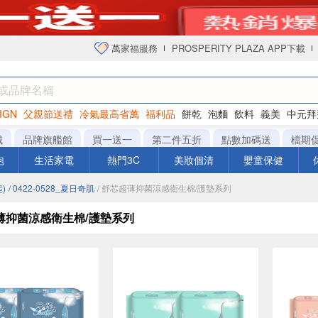
萬家福服務
PROSPERITY PLAZA APP下載
IGN
父親節送禮
冷氣最高省萬
福利品
餅乾
泡麵
飲料
義美
中元拜
衛生紙
城
品牌旗艦館
買一送一
第二件五折
點數加碼送
檔期
泡
生活家電
熱門3C
美妝個清
嬰童保健
)
/ 0422-0528_夏日奇肌
/ 舒芯超薄抑菌涼感衛生棉/護墊系列
薄抑菌涼感衛生棉/護墊系列