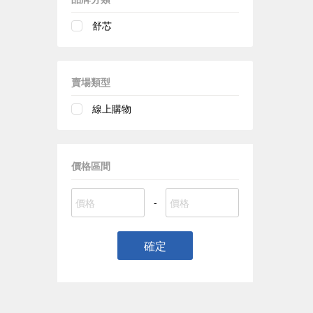
舒芯
賣場類型
線上購物
價格區間
-
確定