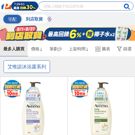
宅配
到店取貨
最多人購買
價格↓
筆劃少
上架時間↓
圖表
篩選
艾惟諾沐浴露系列