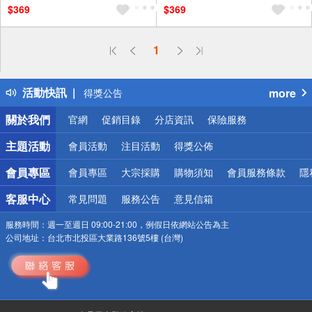
$369
$369
1
偏遠地區配送
詐騙網頁！請小心！
活動快訊
more
得獎公告
熱門話題
關於我們
官網
促銷目錄
分店資訊
保險服務
銀行優惠
偏遠地區配送
主題活動
會員活動
注目活動
得獎公佈
詐騙網頁！請小心！
會員專區
會員專區
大宗採購
購物須知
會員服務條款
隱
客服中心
常見問題
服務公告
意見信箱
服務時間：
週一至週日 09:00-21:00，例假日依網站公告為主
公司地址：
台北市北投區大業路136號5樓 (台灣)