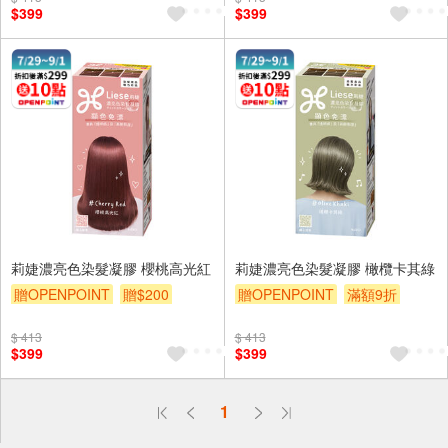
$399
$399
莉婕濃亮色染髮凝膠 櫻桃高光紅
莉婕濃亮色染髮凝膠 橄欖卡其綠
贈OPENPOINT
贈$200
贈OPENPOINT
滿額9折
贈$200
$ 413
$ 413
$399
$399
偏遠地區配送
1
詐騙網頁！請小心！