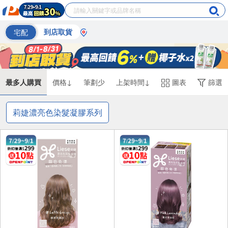
宅配
到店取貨
最多人購買
價格↓
筆劃少
上架時間↓
圖表
篩選
莉婕濃亮色染髮凝膠系列