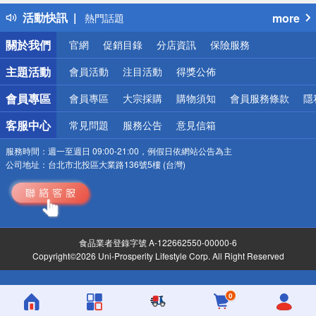
得獎公告
活動快訊
more
熱門話題
銀行優惠
關於我們
官網
促銷目錄
分店資訊
保險服務
偏遠地區配送
詐騙網頁！請小心！
主題活動
會員活動
注目活動
得獎公佈
會員專區
會員專區
大宗採購
購物須知
會員服務條款
隱
客服中心
常見問題
服務公告
意見信箱
服務時間：
週一至週日 09:00-21:00，例假日依網站公告為主
公司地址：
台北市北投區大業路136號5樓 (台灣)
食品業者登錄字號 A-122662550-00000-6
Copyright©2026 Uni-Prosperity Lifestyle Corp. All Right Reserved
0