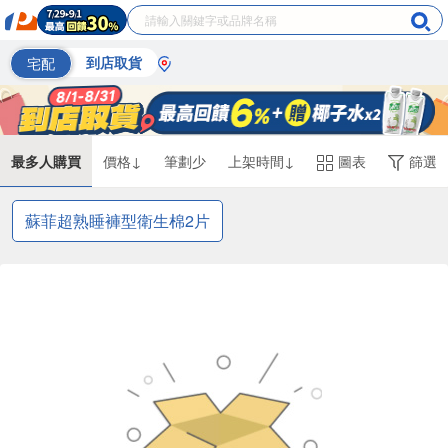
宅配
到店取貨
最多人購買
價格↓
筆劃少
上架時間↓
圖表
篩選
蘇菲超熟睡褲型衛生棉2片