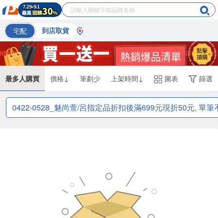
宅配
到店取貨
最多人購買
價格↓
筆劃少
上架時間↓
圖表
篩選
0422-0528_魅尚萱/呂指定品折扣後滿699元現折50元, 單