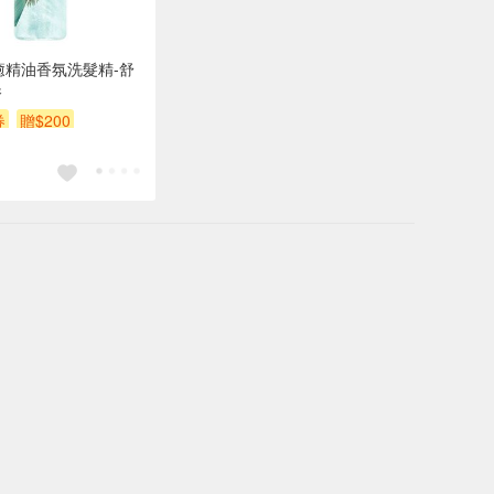
療癒精油香氛洗髮精-舒
香
券
贈$200