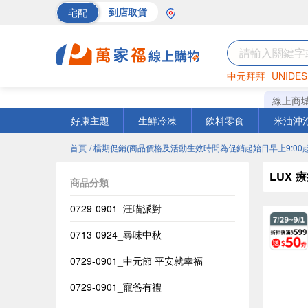
宅配
到店取貨
中元拜拜
UNIDES
巧克力
罐頭
海苔
線上商
好康主題
生鮮冷凍
飲料零食
米油沖
首頁
/ 檔期促銷(商品價格及活動生效時間為促銷起始日早上9:00起
LUX
商品分類
0729-0901_汪喵派對
0713-0924_尋味中秋
0729-0901_中元節 平安就幸福
0729-0901_寵爸有禮