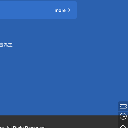
more
公告為主
rp. All Right Reserved