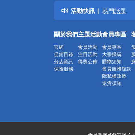
得獎公告
活動快訊
熱門話題
銀行優惠
偏遠地區配
關於我們
主題活動
會員專區
詐騙網頁！
官網
會員活動
會員專區
促銷目錄
注目活動
大宗採購
分店資訊
得獎公佈
購物須知
保險服務
會員服務條款
隱私權政策
退貨須知
食品業者登錄字號 A-122