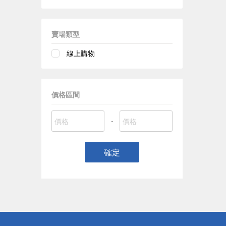
賣場類型
線上購物
價格區間
-
確定
偏遠地區配
詐騙網頁！