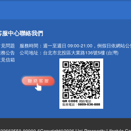
送
客服中心
聯絡我們
請小心！
常見問題
服務時間：
週一至週日 09:00-21:00，例假日依網站
服務公告
公司地址：
台北市北投區大業路136號5樓 (台灣)
意見信箱
662550-00000-6
Copyright©2026 Uni-Prosperity Lifestyle Co