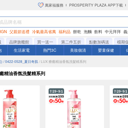
萬家福服務
PROSPERITY PLAZA APP下載
IGN
父親節送禮
冷氣最高省萬
福利品
餅乾
泡麵
飲料
中元拜拜
義
洋芋片
城
品牌旗艦館
買一送一
第二件五折
點數加碼送
檔期
泡
生活家電
熱門3C
美妝個清
嬰童保健
)
/ 0422-0528_夏日奇肌
/ LUX 療癒精油香氛洗髮精系列
 療癒精油香氛洗髮精系列