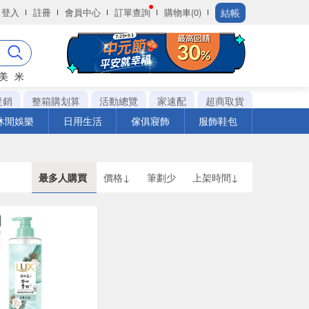
結帳
登入
註冊
會員中心
訂單查詢
購物車(0)
美
米
促銷
整箱購划算
活動總覽
家速配
超商取貨
休閒娛樂
日用生活
傢俱寢飾
服飾鞋包
最多人購買
價格↓
筆劃少
上架時間↓