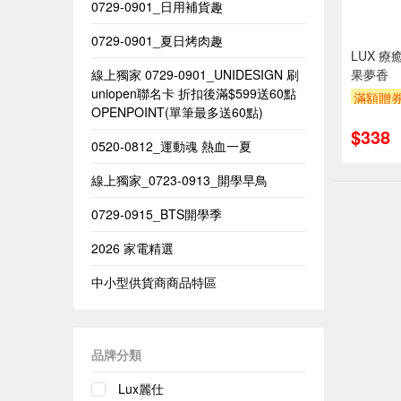
0729-0901_日用補貨趣
0729-0901_夏日烤肉趣
LUX 
線上獨家 0729-0901_UNIDESIGN​ 刷
果夢香
uniopen聯名卡 折扣後滿$599送60點
滿額贈
OPENPOINT(單筆最多送60點)​
$338
0520-0812_運動魂 熱血一夏
線上獨家_0723-0913_開學早鳥
0729-0915_BTS開學季
2026 家電精選
中小型供貨商商品特區
品牌分類
Lux麗仕