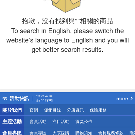
抱歉，沒有找到與""相關的商品
To search in English, please switch the
website’s language to English and you will
get better search results.
偏遠地區配送
詐騙網頁！請小心！
得獎公告
活動快訊
more
熱門話題
銀行優惠
關於我們
官網
促銷目錄
分店資訊
保險服務
偏遠地區配送
詐騙網頁！請小心！
主題活動
會員活動
注目活動
得獎公佈
會員專區
會員專區
大宗採購
購物須知
會員服務條款
隱