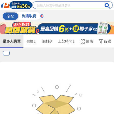
宅配
到店取貨
最多人購買
價格↓
筆劃少
上架時間↓
圖表
篩選