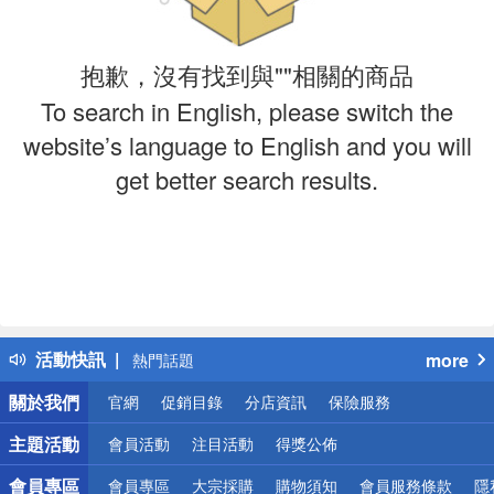
抱歉，沒有找到與""相關的商品
To search in English, please switch the
website’s language to English and you will
get better search results.
偏遠地區配送
詐騙網頁！請小心！
得獎公告
活動快訊
more
熱門話題
銀行優惠
關於我們
官網
促銷目錄
分店資訊
保險服務
偏遠地區配送
詐騙網頁！請小心！
主題活動
會員活動
注目活動
得獎公佈
會員專區
會員專區
大宗採購
購物須知
會員服務條款
隱