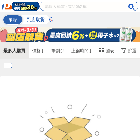
宅配
到店取貨
最多人購買
價格↓
筆劃少
上架時間↓
圖表
篩選