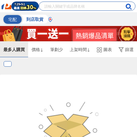
宅配
到店取貨
最多人購買
價格↓
筆劃少
上架時間↓
圖表
篩選