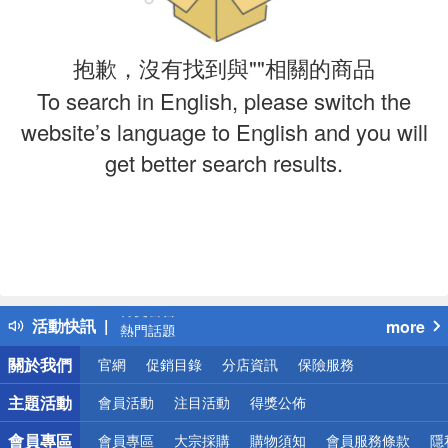
抱歉，沒有找到與""相關的商品
To search in English, please switch the
website’s language to English and you will
get better search results.
偏遠地區配送
詐騙網頁！請小心！
得獎公告
活動快訊
more
熱門話題
銀行優惠
關於我們
官網
促銷目錄
分店資訊
保險服務
偏遠地區配送
詐騙網頁！請小心！
主題活動
會員活動
注目活動
得獎公佈
會員專區
會員專區
大宗採購
購物須知
會員服務條款
隱