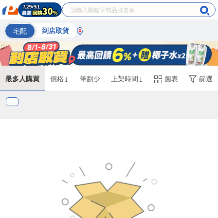
宅配
到店取貨
最多人購買
價格↓
筆劃少
上架時間↓
圖表
篩選