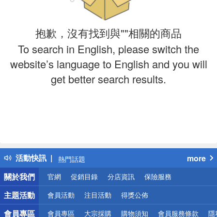
抱歉，沒有找到與""相關的商品
To search in English, please switch the
website’s language to English and you will
get better search results.
偏遠地區配送
詐騙網頁！請小心！
得獎公告
活動快訊
more
熱門話題
銀行優惠
關於我們
官網
促銷目錄
分店資訊
保險服務
偏遠地區配送
詐騙網頁！請小心！
主題活動
會員活動
注目活動
得獎公佈
會員專區
會員專區
大宗採購
購物須知
會員服務條款
隱