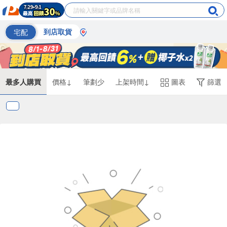
宅配
到店取貨
最多人購買
價格↓
筆劃少
上架時間↓
圖表
篩選