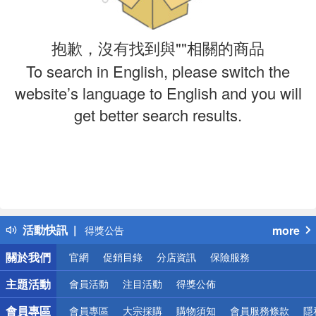
抱歉，沒有找到與""相關的商品
To search in English, please switch the
website’s language to English and you will
get better search results.
偏遠地區配送
詐騙網頁！請小心！
活動快訊
more
得獎公告
熱門話題
關於我們
官網
促銷目錄
分店資訊
保險服務
銀行優惠
偏遠地區配送
主題活動
會員活動
注目活動
得獎公佈
詐騙網頁！請小心！
會員專區
會員專區
大宗採購
購物須知
會員服務條款
隱