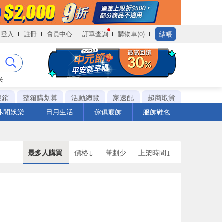
結帳
登入
註冊
會員中心
訂單查詢
購物車(0)
米
促銷
整箱購划算
活動總覽
家速配
超商取貨
休閒娛樂
日用生活
傢俱寢飾
服飾鞋包
最多人購買
價格↓
筆劃少
上架時間↓