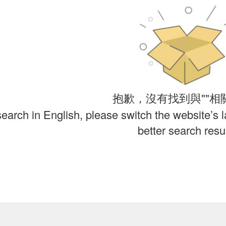
抱歉，沒有找到與""相
search in English, please switch the website’s 
better search resul