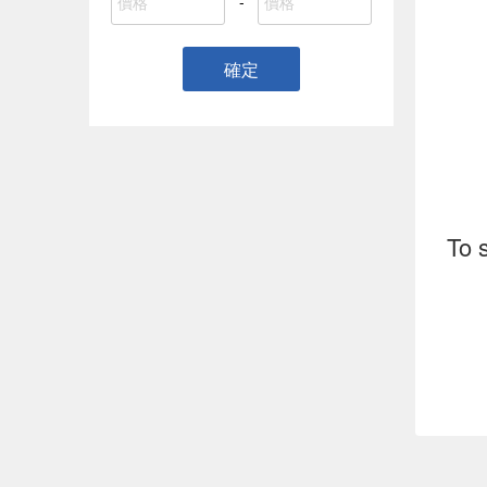
-
確定
To 