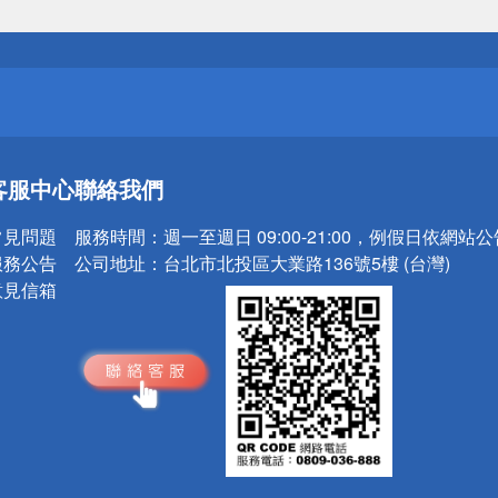
送
請小心！
送
客服中心
聯絡我們
請小心！
常見問題
服務時間：
週一至週日 09:00-21:00，例假日依網站
服務公告
公司地址：
台北市北投區大業路136號5樓 (台灣)
意見信箱