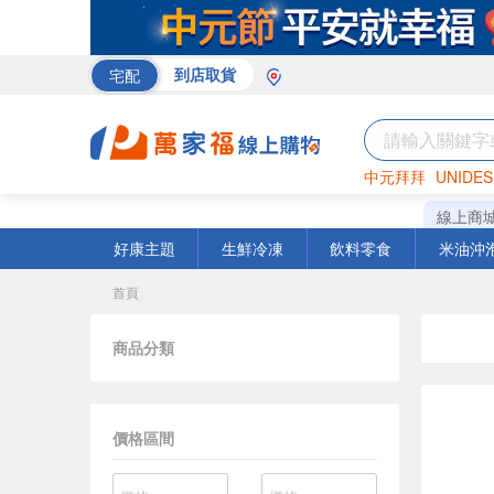
宅配
到店取貨
中元拜拜
UNIDES
巧克力
罐頭
咖啡
線上商
好康主題
生鮮冷凍
飲料零食
米油沖
首頁
商品分類
價格區間