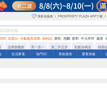
萬家福服務
PROSPERITY PLAZA APP下載
IGN
高蛋白
冷氣最高省萬
福利品
餅乾
泡麵
飲料
中元拜拜
義美
海苔
城
品牌旗艦館
買一送一
第二件五折
點數加碼送
檔期
泡
生活家電
熱門3C
美妝個清
嬰童保健