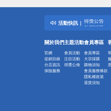
偏遠地區配
詐騙網頁！
得獎公告
活動快訊
熱門話題
銀行優惠
偏遠地區配
關於我們
主題活動
會員專區
詐騙網頁！
官網
會員活動
會員專區
促銷目錄
注目活動
大宗採購
分店資訊
得獎公佈
購物須知
保險服務
會員服務條款
隱私權政策
退貨須知