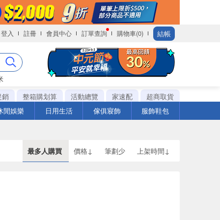
結帳
登入
註冊
會員中心
訂單查詢
購物車(0)
米
促銷
整箱購划算
活動總覽
家速配
超商取貨
休閒娛樂
日用生活
傢俱寢飾
服飾鞋包
最多人購買
價格↓
筆劃少
上架時間↓