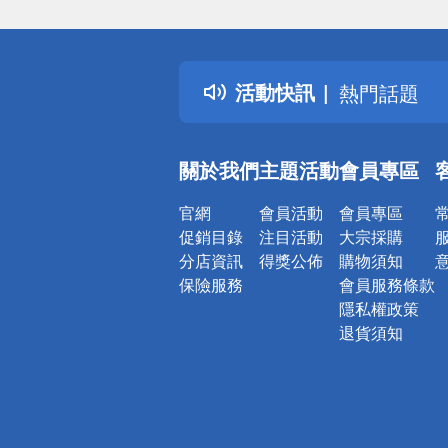
偏遠地區配
詐騙網頁！
得獎公告
活動快訊
熱門話題
銀行優惠
偏遠地區配
關於我們
主題活動
會員專區
詐騙網頁！
官網
會員活動
會員專區
促銷目錄
注目活動
大宗採購
分店資訊
得獎公佈
購物須知
保險服務
會員服務條款
隱私權政策
退貨須知