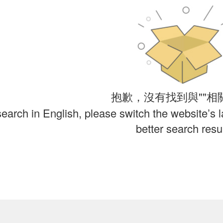
抱歉，沒有找到與""相
search in English, please switch the website’s 
better search resul