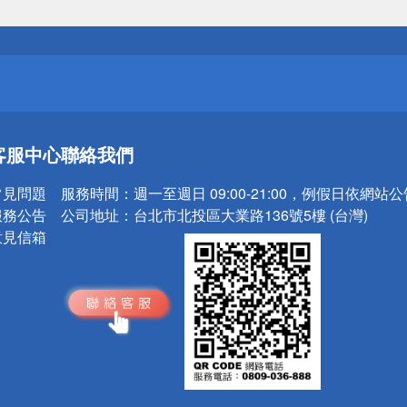
送
請小心！
送
客服中心
聯絡我們
請小心！
常見問題
服務時間：
週一至週日 09:00-21:00，例假日依網站
服務公告
公司地址：
台北市北投區大業路136號5樓 (台灣)
意見信箱