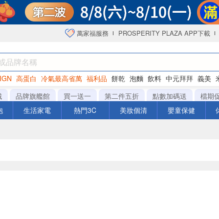
萬家福服務
PROSPERITY PLAZA APP下載
IGN
高蛋白
冷氣最高省萬
福利品
餅乾
泡麵
飲料
中元拜拜
義美
海苔
城
品牌旗艦館
買一送一
第二件五折
點數加碼送
檔期
泡
生活家電
熱門3C
美妝個清
嬰童保健