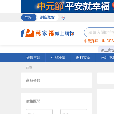
宅配
到店取貨
中元拜拜
UNIDES
巧克力
罐頭
咖啡
線上商
好康主題
生鮮冷凍
飲料零食
米油沖
首頁
商品分類
價格區間