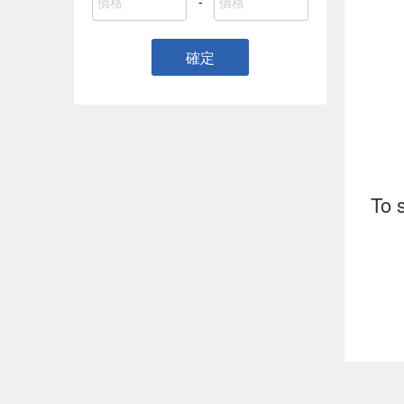
-
確定
To 