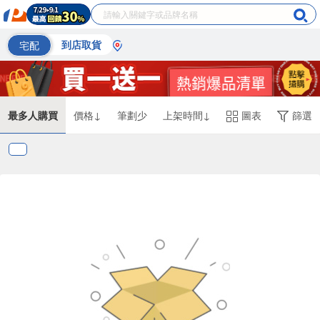
宅配
到店取貨
最多人購買
價格↓
筆劃少
上架時間↓
圖表
篩選