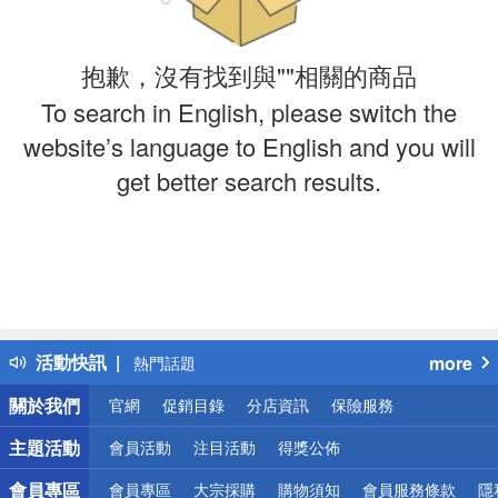
抱歉，沒有找到與""相關的商品
To search in English, please switch the
website’s language to English and you will
get better search results.
偏遠地區配送
詐騙網頁！請小心！
得獎公告
活動快訊
more
熱門話題
銀行優惠
關於我們
官網
促銷目錄
分店資訊
保險服務
偏遠地區配送
詐騙網頁！請小心！
主題活動
會員活動
注目活動
得獎公佈
會員專區
會員專區
大宗採購
購物須知
會員服務條款
隱