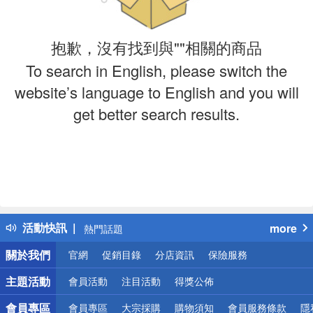
抱歉，沒有找到與""相關的商品
To search in English, please switch the
website’s language to English and you will
get better search results.
偏遠地區配送
詐騙網頁！請小心！
得獎公告
活動快訊
more
熱門話題
銀行優惠
關於我們
官網
促銷目錄
分店資訊
保險服務
偏遠地區配送
詐騙網頁！請小心！
主題活動
會員活動
注目活動
得獎公佈
會員專區
會員專區
大宗採購
購物須知
會員服務條款
隱