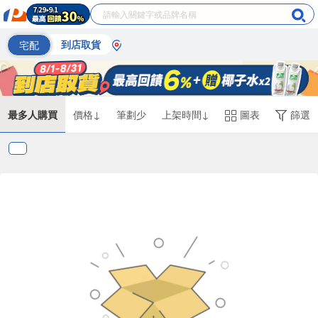
宅配
到店取貨
最多人購買
價格↓
筆劃少
上架時間↓
圖表
篩選