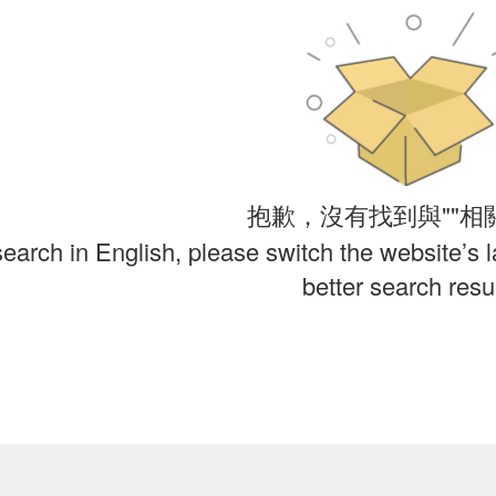
抱歉，沒有找到與""相
search in English, please switch the website’s 
better search resul