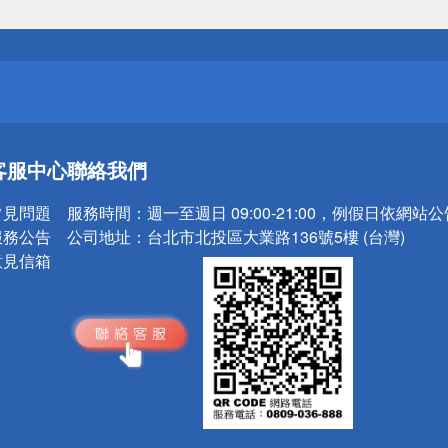
送
請小心！
送
客服中心
聯絡我們
請小心！
常見問題
服務時間：
週一至週日 09:00-21:00，例假日依網站
服務公告
公司地址：
台北市北投區大業路136號5樓 (台灣)
意見信箱