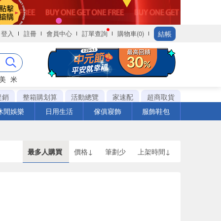
結帳
登入
註冊
會員中心
訂單查詢
購物車(0)
美
米
促銷
整箱購划算
活動總覽
家速配
超商取貨
休閒娛樂
日用生活
傢俱寢飾
服飾鞋包
最多人購買
價格↓
筆劃少
上架時間↓