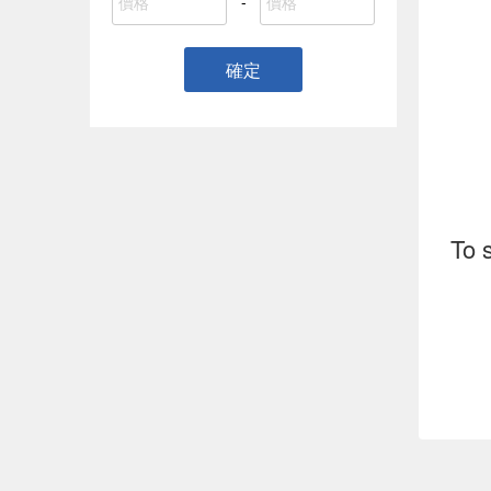
-
確定
To 