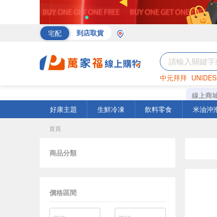
宅配
到店取貨
中元拜拜
UNIDES
海苔
巧克力
罐頭
線上商
好康主題
生鮮冷凍
飲料零食
米油沖
首頁
商品分類
價格區間