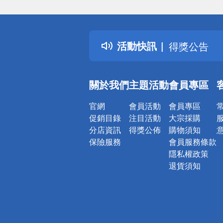
偏遠地區配
詐騙網頁！
得獎公告
活動快訊
熱門話題
銀行優惠
偏遠地區配
關於我們
主題活動
會員專區
詐騙網頁！
官網
會員活動
會員專區
促銷目錄
注目活動
大宗採購
分店資訊
得獎公佈
購物須知
保險服務
會員服務條款
隱私權政策
退貨須知