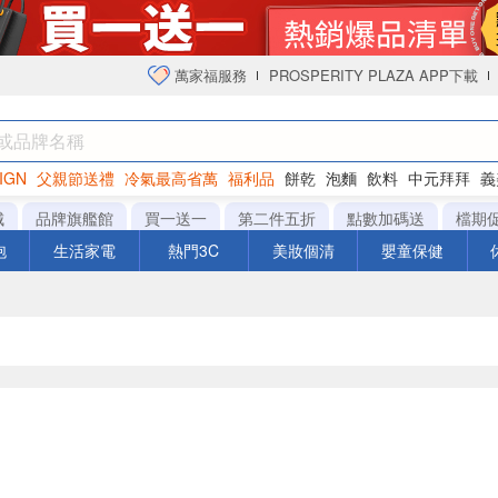
萬家福服務
PROSPERITY PLAZA APP下載
IGN
父親節送禮
冷氣最高省萬
福利品
餅乾
泡麵
飲料
中元拜拜
義
衛生紙
城
品牌旗艦館
買一送一
第二件五折
點數加碼送
檔期
泡
生活家電
熱門3C
美妝個清
嬰童保健